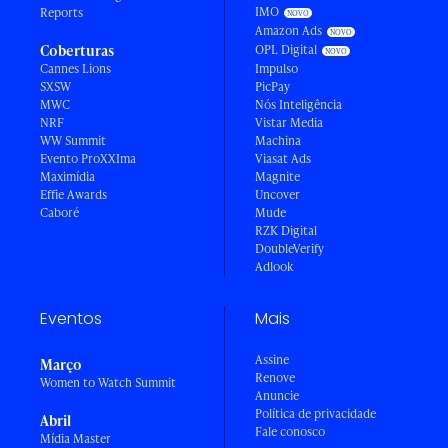
IMO
Reports
Amazon Ads
Coberturas
OPL Digital
Cannes Lions
Impulso
SXSW
PicPay
MWC
Nós Inteligência
NRF
Vistar Media
WW Summit
Machina
Evento ProXXIma
Viasat Ads
Maximídia
Magnite
Effie Awards
Uncover
Caboré
Mude
RZK Digital
DoubleVerify
Adlook
Eventos
Mais
Assine
Março
Renove
Women to Watch Summit
Anuncie
Política de privacidade
Abril
Fale conosco
Mídia Master