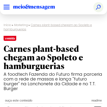
Início
▸
Marketing
▸
Carnes plant-based chegam ao Spoleto e
hamburguerias
comida
Carnes plant-based
chegam ao Spoleto e
hamburguerias
A foodtech Fazenda do Futuro firma parceria
com a rede de massas e lança "futuro
burger" na Lanchonete da Cidade e no T.T.
Burger
ouça este conteúdo
readme