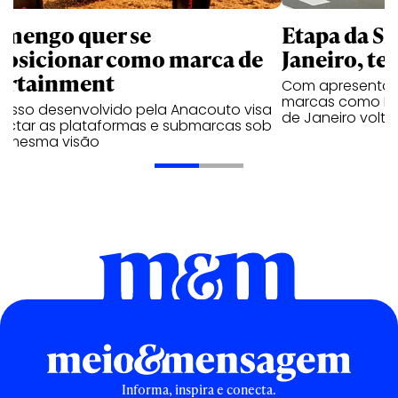
amengo quer se
Etapa da SL
posicionar como marca de
Janeiro, te
ortainment
Com apresentaçã
marcas como Hei
cesso desenvolvido pela Anacouto visa
de Janeiro volta
ectar as plataformas e submarcas sob
 mesma visão
Informa, inspira e conecta.