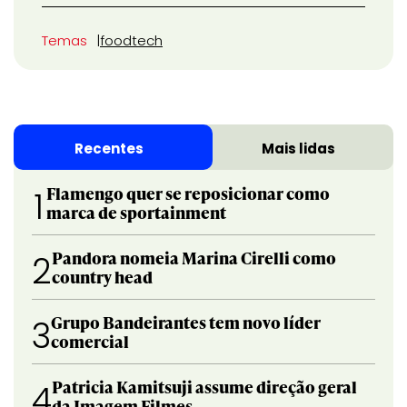
Temas
foodtech
Recentes
Mais lidas
Flamengo quer se reposicionar como
1
marca de sportainment
Pandora nomeia Marina Cirelli como
2
country head
Grupo Bandeirantes tem novo líder
3
comercial
Patricia Kamitsuji assume direção geral
4
da Imagem Filmes