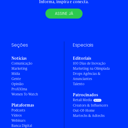
Informa, inspira e conecta.
ASSINE JÁ
Seções
Especiais
Notícias
Editoriais
Comunicação
100 Dias de Inovação
Marketing
Marketing na Olimpíada
Mídia
Drops Agências &
Gente
Anunciantes
Opinião
Talento
ProXXIma
Women To Watch
Patrocinados
Retail Media
Plataformas
Creators & Influencers
Podcasts
Out-Of-Home
Vídeos
Martechs & Adtechs
Webinars
Banca Digital