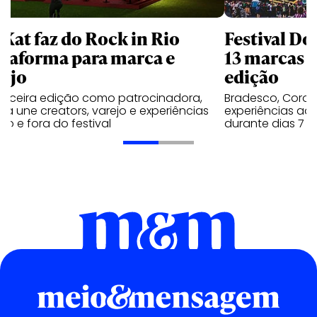
tKat faz do Rock in Rio
Festival Do
ataforma para marca e
13 marcas n
rejo
edição
terceira edição como patrocinadora,
Bradesco, Coron
a une creators, varejo e experiências
experiências ao 
ro e fora do festival
durante dias 7 e