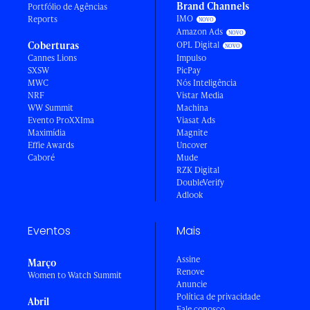
Brand Channels
Portfólio de Agências
IMO
Reports
Amazon Ads
Coberturas
OPL Digital
Cannes Lions
Impulso
SXSW
PicPay
MWC
Nós Inteligência
NRF
Vistar Media
WW Summit
Machina
Evento ProXXIma
Viasat Ads
Maximídia
Magnite
Effie Awards
Uncover
Caboré
Mude
RZK Digital
DoubleVerify
Adlook
Eventos
Mais
Assine
Março
Renove
Women to Watch Summit
Anuncie
Política de privacidade
Abril
Fale conosco