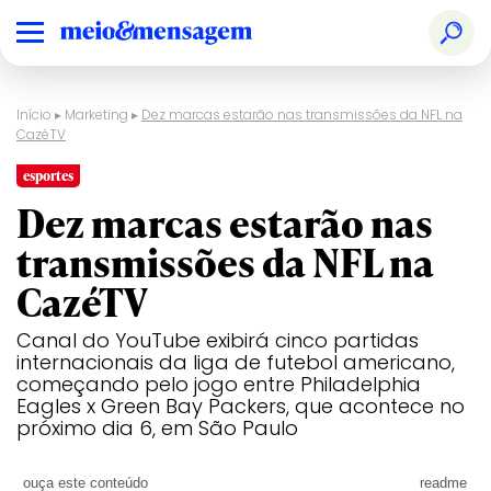
Início
▸
Marketing
▸
Dez marcas estarão nas transmissões da NFL na
CazéTV
esportes
Dez marcas estarão nas
transmissões da NFL na
CazéTV
Canal do YouTube exibirá cinco partidas
internacionais da liga de futebol americano,
começando pelo jogo entre Philadelphia
Eagles x Green Bay Packers, que acontece no
próximo dia 6, em São Paulo
ouça este conteúdo
readme