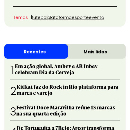
Temas
futebol
plataforma
esporte
evento
Recentes
Mais lidas
Em ação global, Ambev e AB Inbev
1
celebram Dia da Cerveja
KitKat faz do Rock in Rio plataforma para
2
marca e varejo
Festival Doce Maravilha reúne 13 marcas
3
na sua quarta edição
De Tortuguita a 7Belo: Arcor transforma