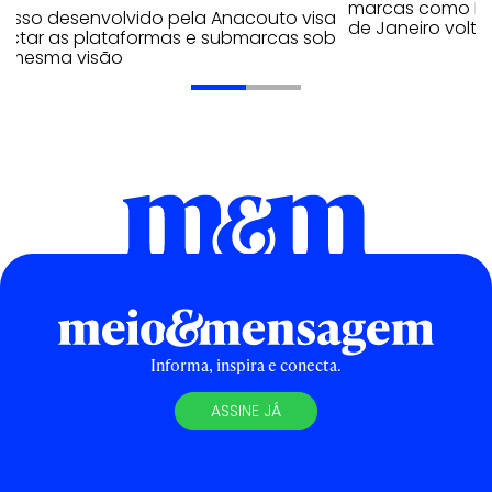
marcas como Hei
cesso desenvolvido pela Anacouto visa
de Janeiro volta
ectar as plataformas e submarcas sob
 mesma visão
Informa, inspira e conecta.
ASSINE JÁ