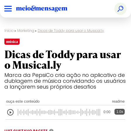
Início
▸
Marketing
▸
Dicas de Toddy para usar o Musical.ly
música
Dicas de Toddy para usar
o Musical.ly
Marca da PepsiCo cria ação no aplicativo de
dublagem de música convidando os usuários
a lançarem seus próprios desafios
ouça este conteúdo
readme
1.0x
0:00
LUIZ GUSTAVO PACETE