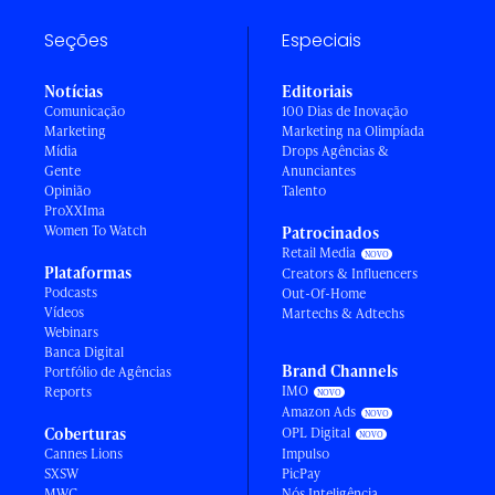
Seções
Especiais
Notícias
Editoriais
Comunicação
100 Dias de Inovação
Marketing
Marketing na Olimpíada
Mídia
Drops Agências &
Gente
Anunciantes
Opinião
Talento
ProXXIma
Women To Watch
Patrocinados
Retail Media
Plataformas
Creators & Influencers
Podcasts
Out-Of-Home
Vídeos
Martechs & Adtechs
Webinars
Banca Digital
Brand Channels
Portfólio de Agências
IMO
Reports
Amazon Ads
Coberturas
OPL Digital
Cannes Lions
Impulso
SXSW
PicPay
MWC
Nós Inteligência