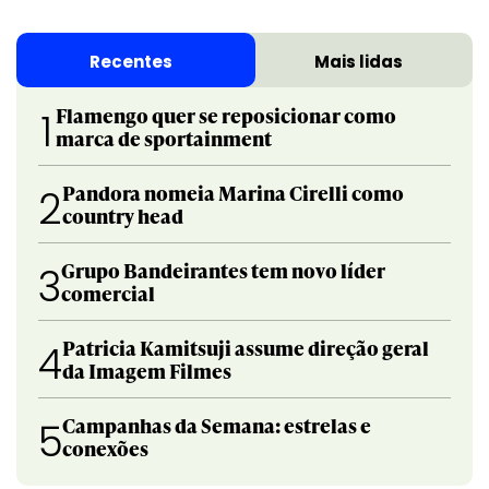
Recentes
Mais lidas
Flamengo quer se reposicionar como
1
marca de sportainment
Pandora nomeia Marina Cirelli como
2
country head
Grupo Bandeirantes tem novo líder
3
comercial
Patricia Kamitsuji assume direção geral
4
da Imagem Filmes
Campanhas da Semana: estrelas e
5
conexões