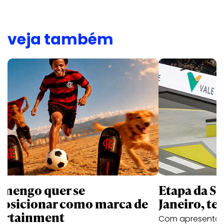
veja também
amengo quer se
Etapa da SL
posicionar como marca de
Janeiro, te
ortainment
Com apresentaçã