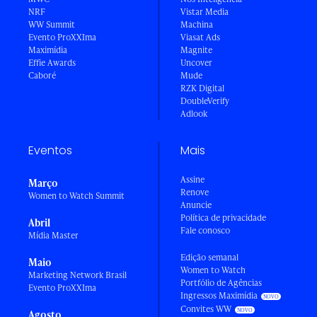
NRF
Vistar Media
WW Summit
Machina
Evento ProXXIma
Viasat Ads
Maximídia
Magnite
Effie Awards
Uncover
Caboré
Mude
RZK Digital
DoubleVerify
Adlook
Eventos
Mais
Assine
Março
Renove
Women to Watch Summit
Anuncie
Política de privacidade
Abril
Fale conosco
Mídia Master
Edição semanal
Maio
Women to Watch
Marketing Network Brasil
Portfólio de Agências
Evento ProXXIma
Ingressos Maximídia
Convites WW
Agosto