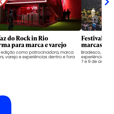
faz do Rock in Rio
Festival Do
rma para marca e varejo
marcas na s
a edição como patrocinadora, marca
Bradesco, Coron
s, varejo e experiências dentro e fora
experiências ao 
7 e 9 de agosto