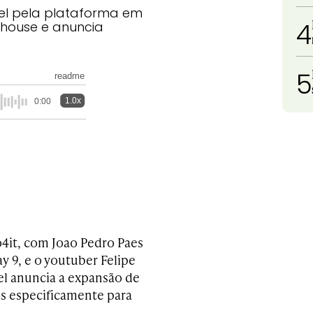
el pela plataforma em
4
house e anuncia
5
readme
1.0x
0:00
o4it, com Joao Pedro Paes
y 9, e o youtuber Felipe
el anuncia a expansão de
is especificamente para