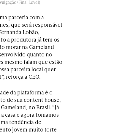
vulgação/Final Level)
uma parceria com a
es, que será responsável
 Fernanda Lobão,
o a produtora já tem os
irão morar na Gameland
senvolvido quanto no
les mesmo falam que estão
ossa parceira local quer
”, reforça a CEO.
ade da plataforma é o
o de sua content house,
Gameland, no Brasil. “Já
a casa e agora tomamos
uma tendência de
nto jovem muito forte