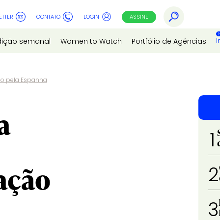
ETTER
CONTATO
LOGIN
ASSINE
I
dição semanal
Women to Watch
Portfólio de Agências
ção pela Espanha
a
1
ação
2
3