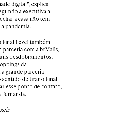
de digital”, explica
egundo a executiva a
fechar a casa não tem
 a pandemia.
o Final Level também
 parceria com a brMalls,
guns desdobramentos,
hoppings da
ma grande parceria
sentido de tirar o Final
iar esse ponto de contato,
a Fernanda.
xels