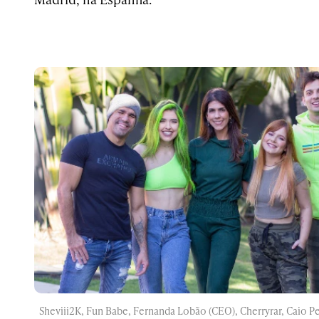
Sheviii2K, Fun Babe, Fernanda Lobão (CEO), Cherryrar, Caio P