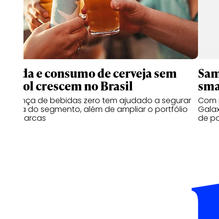
Venda e consumo de cerveja sem
Sam
álcool crescem no Brasil
sma
Presença de bebidas zero tem ajudado a segurar
Com p
queda do segmento, além de ampliar o portfólio
Galax
das marcas
de p