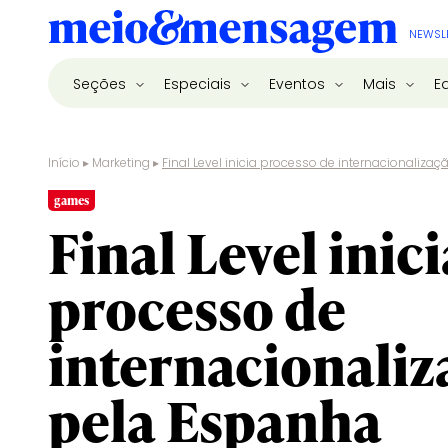
NEWSL
Seções
Especiais
Eventos
Mais
E
Início
▸
Marketing
▸
Final Level inicia processo de internacionaliza
games
Final Level inici
processo de
internacionaliz
pela Espanha