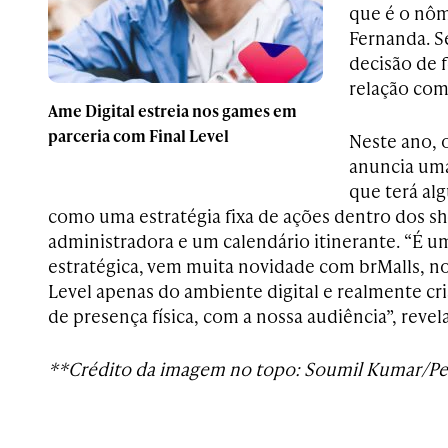
que é o nôma
Fernanda. S
decisão de 
relação com
Ame Digital estreia nos games em
parceria com Final Level
Neste ano, 
anuncia uma
que terá al
como uma estratégia fixa de ações dentro dos s
administradora e um calendário itinerante. “É u
estratégica, vem muita novidade com brMalls, no 
Level apenas do ambiente digital e realmente cr
de presença física, com a nossa audiência”, revel
**Crédito da imagem no topo: Soumil Kumar/Pe