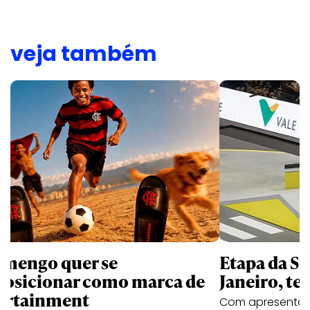
veja também
amengo quer se
Etapa da SL
posicionar como marca de
Janeiro, te
ortainment
Com apresentaçã