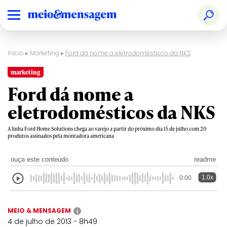
Início
▸
Marketing
▸
Ford dá nome a eletrodomésticos da NKS
marketing
Ford dá nome a
eletrodomésticos da NKS
A linha Ford Home Solutions chega ao varejo a partir do próximo dia 15 de julho com 20
produtos assinados pela montadora americana
ouça este conteúdo
readme
1.0x
0:00
MEIO & MENSAGEM
i
4 de julho de 2013 - 8h49