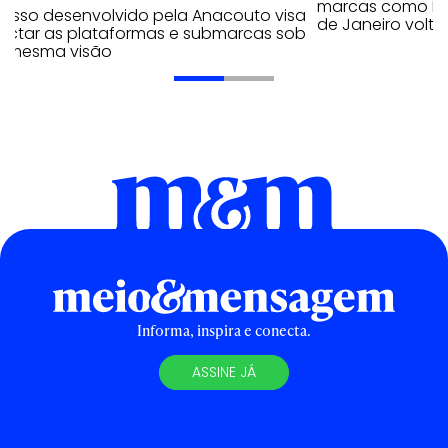
marcas como Hei
cesso desenvolvido pela Anacouto visa
de Janeiro volta
ectar as plataformas e submarcas sob
 mesma visão
Informa, inspira e conecta.
ASSINE JÁ