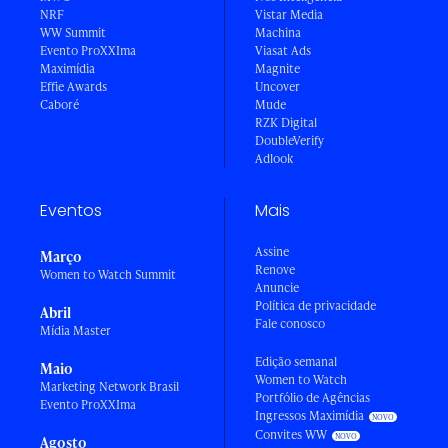
NRF
Vistar Media
WW Summit
Machina
Evento ProXXIma
Viasat Ads
Maximídia
Magnite
Effie Awards
Uncover
Caboré
Mude
RZK Digital
DoubleVerify
Adlook
Eventos
Mais
Assine
Março
Renove
Women to Watch Summit
Anuncie
Política de privacidade
Abril
Fale conosco
Mídia Master
Edição semanal
Maio
Women to Watch
Marketing Network Brasil
Portfólio de Agências
Evento ProXXIma
Ingressos Maximídia
Convites WW
Agosto