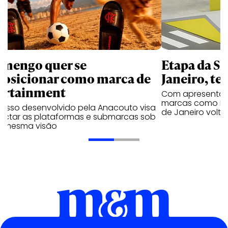
amengo quer se
Etapa da SL
posicionar como marca de
Janeiro, te
ortainment
Com apresentaçã
marcas como Hei
cesso desenvolvido pela Anacouto visa
de Janeiro volta
ectar as plataformas e submarcas sob
 mesma visão