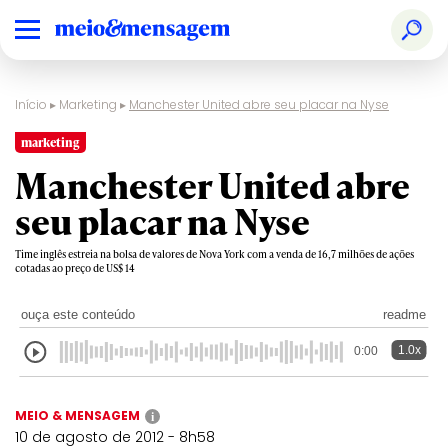
Início
▸
Marketing
▸
Manchester United abre seu placar na Nyse
marketing
Manchester United abre
seu placar na Nyse
Time inglês estreia na bolsa de valores de Nova York com a venda de 16,7 milhões de ações
cotadas ao preço de US$ 14
ouça este conteúdo
readme
1.0x
0:00
MEIO & MENSAGEM
i
10 de agosto de 2012 - 8h58