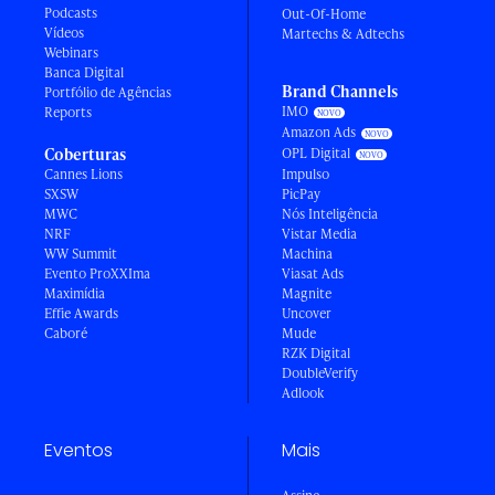
Podcasts
Out-Of-Home
Vídeos
Martechs & Adtechs
Webinars
Banca Digital
Brand Channels
Portfólio de Agências
IMO
Reports
Amazon Ads
Coberturas
OPL Digital
Cannes Lions
Impulso
SXSW
PicPay
MWC
Nós Inteligência
NRF
Vistar Media
WW Summit
Machina
Evento ProXXIma
Viasat Ads
Maximídia
Magnite
Effie Awards
Uncover
Caboré
Mude
RZK Digital
DoubleVerify
Adlook
Eventos
Mais