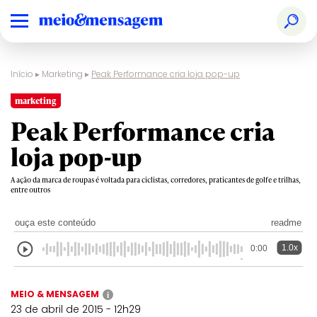
Início
▸
Marketing
▸
Peak Performance cria loja pop-up
marketing
Peak Performance cria
loja pop-up
A ação da marca de roupas é voltada para ciclistas, corredores, praticantes de golfe e trilhas,
entre outros
ouça este conteúdo
readme
1.0x
0:00
MEIO & MENSAGEM
i
23 de abril de 2015 - 12h29