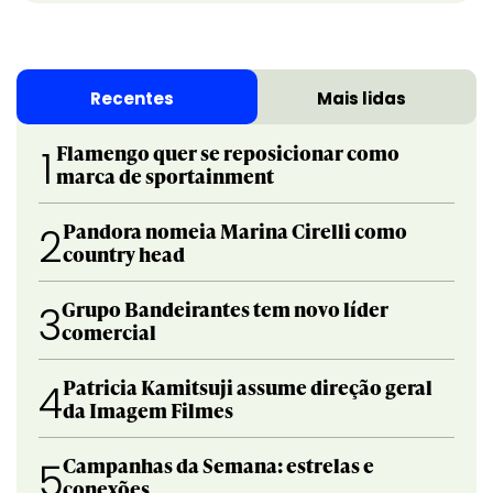
Recentes
Mais lidas
Flamengo quer se reposicionar como
1
marca de sportainment
Pandora nomeia Marina Cirelli como
2
country head
Grupo Bandeirantes tem novo líder
3
comercial
Patricia Kamitsuji assume direção geral
4
da Imagem Filmes
Campanhas da Semana: estrelas e
5
conexões