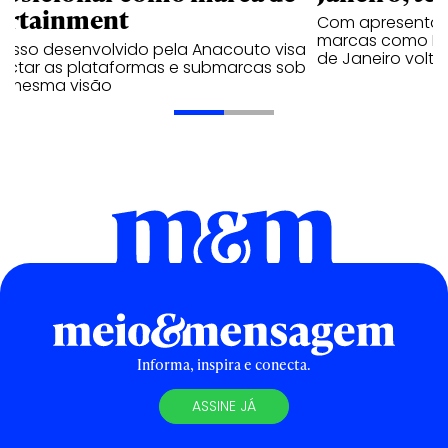
ortainment
Com apresentaçã
marcas como Hei
cesso desenvolvido pela Anacouto visa
de Janeiro volta
ectar as plataformas e submarcas sob
 mesma visão
Informa, inspira e conecta.
ASSINE JÁ