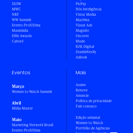
SXSW
PicPay
MWC
Nós Inteligência
NRF
Vistar Media
WW Summit
Machina
Evento ProXXIma
Viasat Ads
Maximídia
Magnite
Effie Awards
Uncover
Caboré
Mude
RZK Digital
DoubleVerify
Adlook
Eventos
Mais
Assine
Março
Renove
Women to Watch Summit
Anuncie
Política de privacidade
Abril
Fale conosco
Mídia Master
Edição semanal
Maio
Women to Watch
Marketing Network Brasil
Portfólio de Agências
Evento ProXXIma