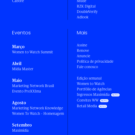
Caboré
Mude
RZK Digital
DoubleVerify
Adlook
Eventos
Mais
Assine
Março
Renove
Women to Watch Summit
Anuncie
Política de privacidade
Abril
Fale conosco
Mídia Master
Edição semanal
Maio
Women to Watch
Marketing Network Brasil
Portfólio de Agências
Evento ProXXIma
Ingressos Maximídia
Convites WW
Agosto
Retail Media
Marketing Network Knowledge
Women To Watch - Homenagem
Setembro
Maximídia