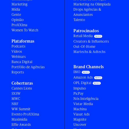
Marketing
Marketing na Olimpíada
Mídia
Drops Agências &
Gente
Anunciantes
Opinião
Talento
ProXXIma
Women To Watch
Patrocinados
Retail Media
Plataformas
Creators & Influencers
Podcasts
Out-Of-Home
Vídeos
Martechs & Adtechs
Webinars
Banca Digital
Brand Channels
Portfólio de Agências
IMO
Reports
Amazon Ads
Coberturas
OPL Digital
Cannes Lions
Impulso
SXSW
PicPay
MWC
Nós Inteligência
NRF
Vistar Media
WW Summit
Machina
Evento ProXXIma
Viasat Ads
Maximídia
Magnite
Effie Awards
Uncover