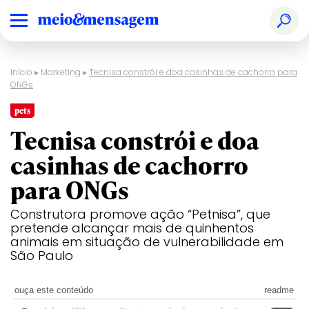
Início
▸
Marketing
▸
Tecnisa constrói e doa casinhas de cachorro para
ONGs
pets
Tecnisa constrói e doa
casinhas de cachorro
para ONGs
Construtora promove ação “Petnisa”, que
pretende alcançar mais de quinhentos
animais em situação de vulnerabilidade em
São Paulo
ouça este conteúdo
readme