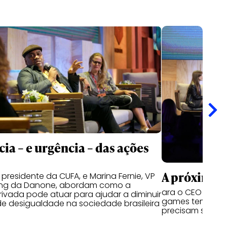
cia – e urgência – das ações
A próxima 
 presidente da CUFA, e Marina Fernie, VP
ing da Danone, abordam como a
ara o CEO da Lo
privada pode atuar para ajudar a diminuir
games tem pote
e desigualdade na sociedade brasileira
precisam se ant