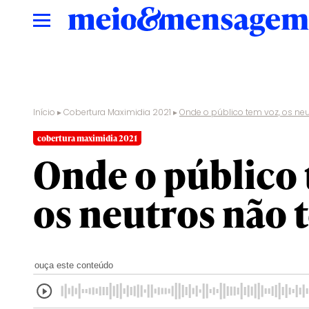
Início
▸
Cobertura Maximidia 2021
▸
Onde o público tem voz, os ne
cobertura maximidia 2021
Onde o público 
os neutros não 
ouça este conteúdo