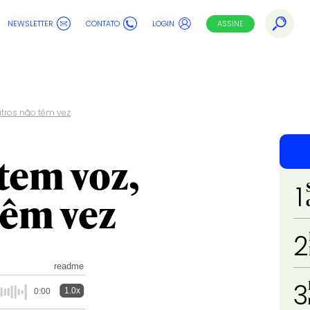
NEWSLETTER
CONTATO
LOGIN
ASSINE
utros não têm vez
tem voz,
1
têm vez
2
readme
3
1.0x
0:00