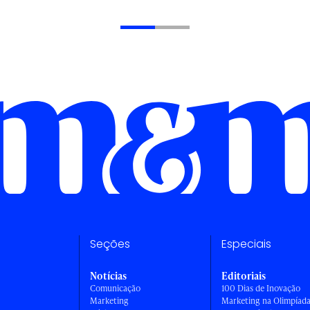
Seções
Especiais
Notícias
Editoriais
Comunicação
100 Dias de Inovação
Marketing
Marketing na Olimpíad