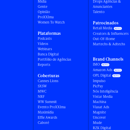
Mídia
Drops Agências &
Gente
Anunciantes
Opinião
Talento
ProXXIma
Women To Watch
Patrocinados
Retail Media
Plataformas
Creators & Influencers
Podcasts
Out-Of-Home
Vídeos
Martechs & Adtechs
Webinars
Banca Digital
Brand Channels
Portfólio de Agências
IMO
Reports
Amazon Ads
Coberturas
OPL Digital
Cannes Lions
Impulso
SXSW
PicPay
MWC
Nós Inteligência
NRF
Vistar Media
WW Summit
Machina
Evento ProXXIma
Viasat Ads
Maximídia
Magnite
Effie Awards
Uncover
Caboré
Mude
RZK Digital