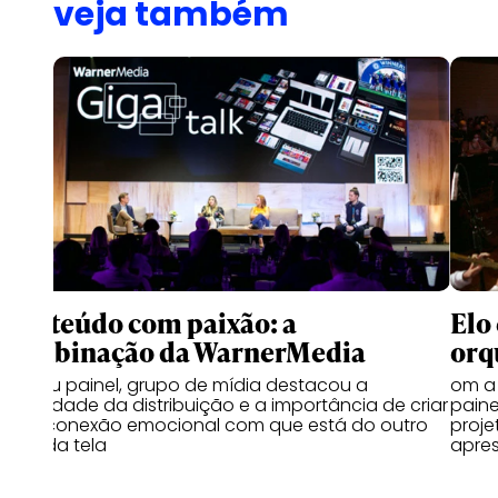
veja também
Conteúdo com paixão: a
Elo
combinação da WarnerMedia
orq
Em seu painel, grupo de mídia destacou a
om a 
pluralidade da distribuição e a importância de criar
paine
uma conexão emocional com que está do outro
proje
lado da tela
apres