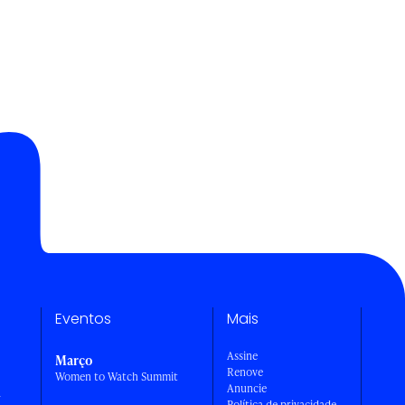
Eventos
Mais
Assine
Março
Renove
Women to Watch Summit
Anuncie
a
Política de privacidade