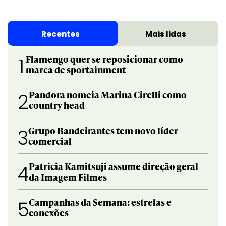
Recentes
Mais lidas
Flamengo quer se reposicionar como
1
marca de sportainment
Pandora nomeia Marina Cirelli como
2
country head
Grupo Bandeirantes tem novo líder
3
comercial
Patricia Kamitsuji assume direção geral
4
da Imagem Filmes
Campanhas da Semana: estrelas e
5
conexões