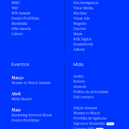
MWC
Nós Inteligência
NRF
Vistar Media
WW Summit
Machina
Evento ProXXIma
Viasat Ads
Maximídia
Magnite
Effie Awards
Uncover
Caboré
Mude
RZK Digital
DoubleVerify
Adlook
Eventos
Mais
Assine
Março
Renove
Women to Watch Summit
Anuncie
Política de privacidade
Abril
Fale conosco
Mídia Master
Edição semanal
Maio
Women to Watch
Marketing Network Brasil
Portfólio de Agências
Evento ProXXIma
Ingressos Maximídia
Convites WW