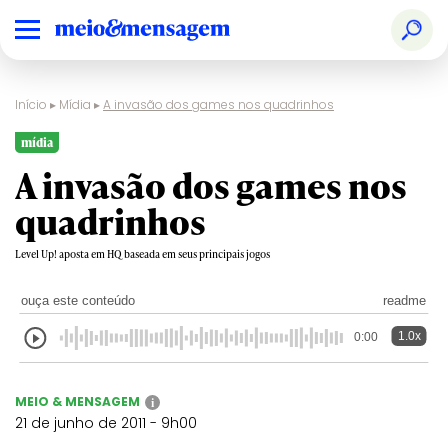
Início
▸
Mídia
▸
A invasão dos games nos quadrinhos
mídia
A invasão dos games nos
quadrinhos
Level Up! aposta em HQ baseada em seus principais jogos
ouça este conteúdo
readme
1.0x
0:00
MEIO & MENSAGEM
i
21 de junho de 2011 - 9h00