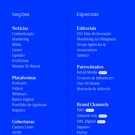
Seções
Especiais
Notícias
Editoriais
Comunicação
100 Dias de Inovação
Marketing
Marketing na Olimpíada
Mídia
Drops Agências &
Gente
Anunciantes
Opinião
Talento
ProXXIma
Women To Watch
Patrocinados
Retail Media
Plataformas
Creators & Influencers
Podcasts
Out-Of-Home
Vídeos
Martechs & Adtechs
Webinars
Banca Digital
Brand Channels
Portfólio de Agências
IMO
Reports
Amazon Ads
Coberturas
OPL Digital
Cannes Lions
Impulso
SXSW
PicPay