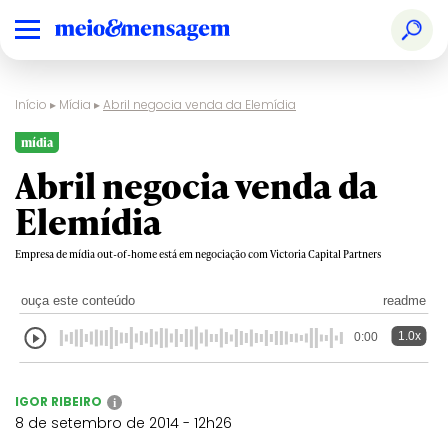
Início
▸
Mídia
▸
Abril negocia venda da Elemídia
mídia
Abril negocia venda da
Elemídia
Empresa de mídia out-of-home está em negociação com Victoria Capital Partners
ouça este conteúdo
readme
1.0x
0:00
IGOR RIBEIRO
i
8 de setembro de 2014 - 12h26