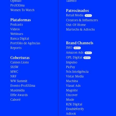
Opinião
Talento
ProXXIma
Women To Watch
Patrocinados
Retail Media
Plataformas
Creators & Influencers
Podcasts
Out-Of-Home
Vídeos
Martechs & Adtechs
Webinars
Banca Digital
Brand Channels
Portfólio de Agências
IMO
Reports
Amazon Ads
Coberturas
OPL Digital
Cannes Lions
Impulso
SXSW
PicPay
MWC
Nós Inteligência
NRF
Vistar Media
WW Summit
Machina
Evento ProXXIma
Viasat Ads
Maximídia
Magnite
Effie Awards
Uncover
Caboré
Mude
RZK Digital
DoubleVerify
Adlook