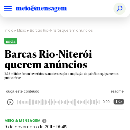
Início
▸
Mídia
▸
Barcas Rio-Niterói querem anúncios
mídia
Barcas Rio-Niterói
querem anúncios
R$ 2 milhões foram investidos na modernização e ampliação de painéis e equipamentos
publicitários
ouça este conteúdo
readme
1.0x
0:00
MEIO & MENSAGEM
i
9 de novembro de 2011 - 9h45