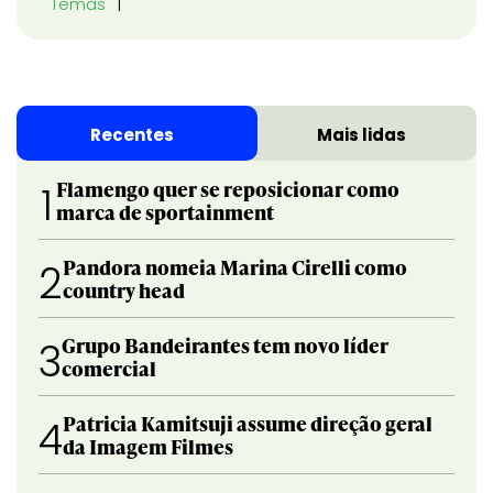
Temas
Recentes
Mais lidas
Flamengo quer se reposicionar como
1
marca de sportainment
Pandora nomeia Marina Cirelli como
2
country head
Grupo Bandeirantes tem novo líder
3
comercial
Patricia Kamitsuji assume direção geral
4
da Imagem Filmes