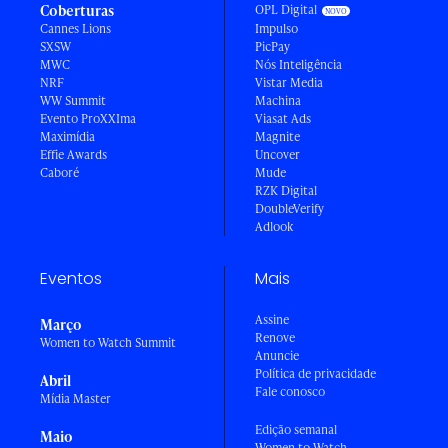
Coberturas
OPL Digital
Cannes Lions
Impulso
SXSW
PicPay
MWC
Nós Inteligência
NRF
Vistar Media
WW Summit
Machina
Evento ProXXIma
Viasat Ads
Maximídia
Magnite
Effie Awards
Uncover
Caboré
Mude
RZK Digital
DoubleVerify
Adlook
Eventos
Mais
Assine
Março
Renove
Women to Watch Summit
Anuncie
Política de privacidade
Abril
Fale conosco
Mídia Master
Edição semanal
Maio
Women to Watch