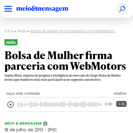
Início
▸
Mídia
▸
Bolsa de Mulher firma parceria com WebMotors
mídia
Bolsa de Mulher firma
parceria com WebMotors
Sophia Mind, empresa de pesquisa e inteligência do mercado do Grupo Bolsa de Mulher
mostra que mulheres estão mais participativas no segmento automotivo
ouça este conteúdo
readme
1.0x
0:00
MEIO & MENSAGEM
i
18 de julho de 2013 - 2h51