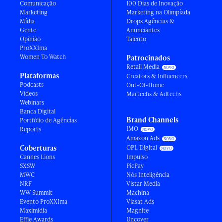
Comunicação
100 Dias de Inovação
Marketing
Marketing na Olimpíada
Mídia
Drops Agências &
Gente
Anunciantes
Opinião
Talento
ProXXIma
Women To Watch
Patrocinados
Retail Media
Plataformas
Creators & Influencers
Podcasts
Out-Of-Home
Vídeos
Martechs & Adtechs
Webinars
Banca Digital
Brand Channels
Portfólio de Agências
IMO
Reports
Amazon Ads
Coberturas
OPL Digital
Cannes Lions
Impulso
SXSW
PicPay
MWC
Nós Inteligência
NRF
Vistar Media
WW Summit
Machina
Evento ProXXIma
Viasat Ads
Maximídia
Magnite
Effie Awards
Uncover