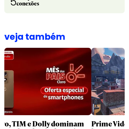
5
conexões
veja também
aro, TIM e Dolly dominam
Prime Video