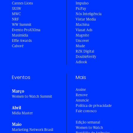
Cannes Lions
Impulso
SXSW
PicPay
MWC
Nós Inteligência
NRF
Vistar Media
WW Summit
Machina
Evento ProXXIma
Viasat Ads
Maximídia
Magnite
Effie Awards
Uncover
Caboré
Mude
RZK Digital
DoubleVerify
Adlook
Eventos
Mais
Assine
Março
Renove
Women to Watch Summit
Anuncie
Política de privacidade
Abril
Fale conosco
Mídia Master
Edição semanal
Maio
Women to Watch
Marketing Network Brasil
Portfólio de Agências