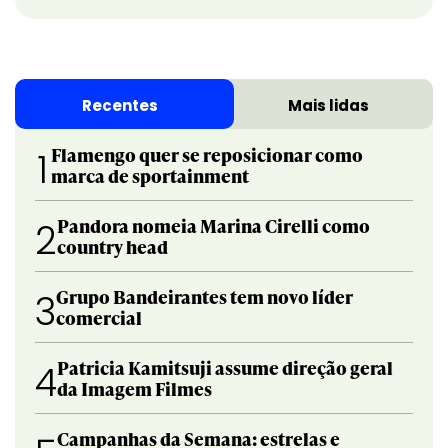
Recentes
Mais lidas
Flamengo quer se reposicionar como
1
marca de sportainment
Pandora nomeia Marina Cirelli como
2
country head
Grupo Bandeirantes tem novo líder
3
comercial
Patricia Kamitsuji assume direção geral
4
da Imagem Filmes
Campanhas da Semana: estrelas e