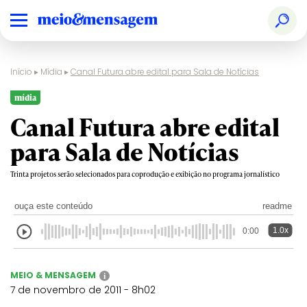
Início
▸
Mídia
▸
Canal Futura abre edital para Sala de Notícias
mídia
Canal Futura abre edital
para Sala de Notícias
Trinta projetos serão selecionados para coprodução e exibição no programa jornalístico
ouça este conteúdo
readme
1.0x
0:00
MEIO & MENSAGEM
i
7 de novembro de 2011 - 8h02