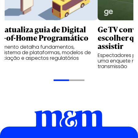
B atualiza guia de Digital
Ge TV convi
t-of-Home Programático
escolher qu
assistir
umento detalha fundamentos,
ssistema de plataformas, modelos de
Espectadores po
ociação e aspectos regulatórios
uma enquete no
transmissão