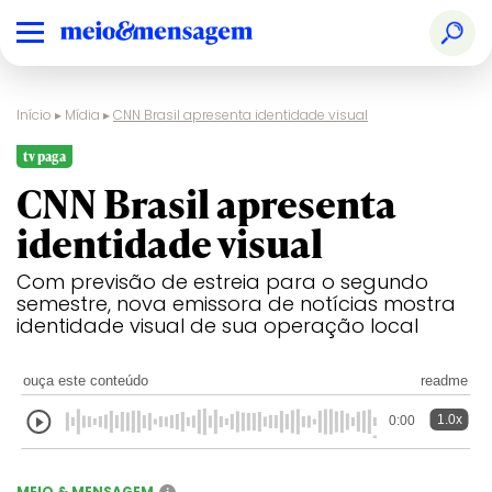
Início
▸
Mídia
▸
CNN Brasil apresenta identidade visual
tv paga
CNN Brasil apresenta
identidade visual
Com previsão de estreia para o segundo
semestre, nova emissora de notícias mostra
identidade visual de sua operação local
ouça este conteúdo
readme
1.0x
0:00
MEIO & MENSAGEM