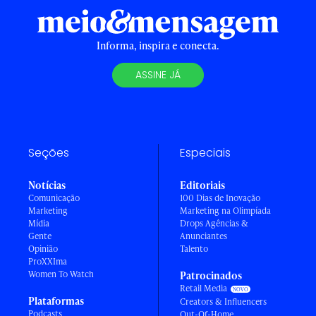
Informa, inspira e conecta.
ASSINE JÁ
Seções
Especiais
Notícias
Editoriais
Comunicação
100 Dias de Inovação
Marketing
Marketing na Olimpíada
Mídia
Drops Agências &
Gente
Anunciantes
Opinião
Talento
ProXXIma
Women To Watch
Patrocinados
Retail Media
Plataformas
Creators & Influencers
Podcasts
Out-Of-Home