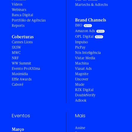
Vídeos
Martechs & Adtechs
Webinars
Banca Digital
Brand Channels
Portfólio de Agências
IMO
Reports
Amazon Ads
Coberturas
OPL Digital
Cannes Lions
Impulso
SXSW
PicPay
MWC
Nós Inteligência
NRF
Vistar Media
WW Summit
Machina
Evento ProXXIma
Viasat Ads
Maximídia
Magnite
Effie Awards
Uncover
Caboré
Mude
RZK Digital
DoubleVerify
Adlook
Eventos
Mais
Assine
Março