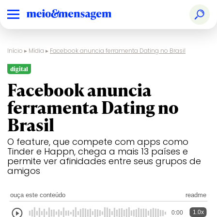
Início
▸
Mídia
▸
Facebook anuncia ferramenta Dating no Brasil
digital
Facebook anuncia
ferramenta Dating no
Brasil
O feature, que compete com apps como
Tinder e Happn, chega a mais 13 países e
permite ver afinidades entre seus grupos de
amigos
ouça este conteúdo
readme
1.0x
0:00