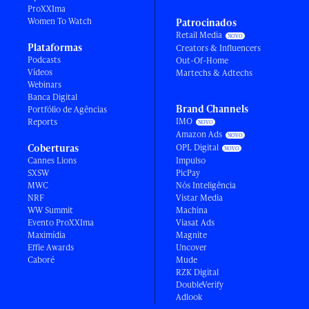
ProXXIma
Women To Watch
Patrocinados
Retail Media
Plataformas
Creators & Influencers
Podcasts
Out-Of-Home
Vídeos
Martechs & Adtechs
Webinars
Banca Digital
Brand Channels
Portfólio de Agências
IMO
Reports
Amazon Ads
Coberturas
OPL Digital
Cannes Lions
Impulso
SXSW
PicPay
MWC
Nós Inteligência
NRF
Vistar Media
WW Summit
Machina
Evento ProXXIma
Viasat Ads
Maximídia
Magnite
Effie Awards
Uncover
Caboré
Mude
RZK Digital
DoubleVerify
Adlook