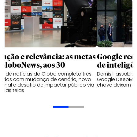
enção e relevância: as metas
Google rees
 GloboNews, aos 30
de inteligên
al de notícias da Globo completa três
Demis Hassabis 
adas com mudança de cenário, novo
Google DeepMin
jornal e desafio de impactar público via
chave deixam a
iplas telas