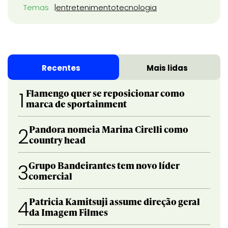
Temas
entretenimento
tecnologia
Recentes
Mais lidas
Flamengo quer se reposicionar como
1
marca de sportainment
Pandora nomeia Marina Cirelli como
2
country head
Grupo Bandeirantes tem novo líder
3
comercial
Patricia Kamitsuji assume direção geral
4
da Imagem Filmes