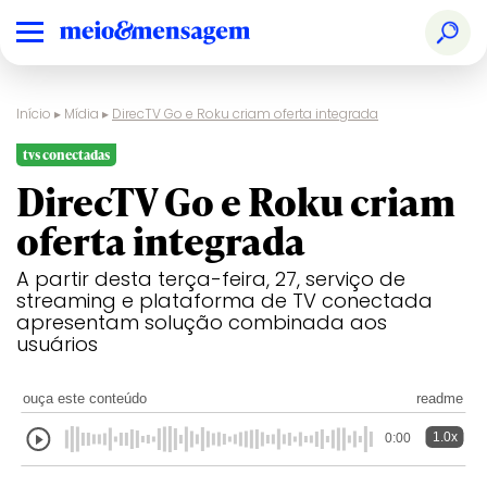
Início
▸
Mídia
▸
DirecTV Go e Roku criam oferta integrada
tvs conectadas
DirecTV Go e Roku criam
oferta integrada
A partir desta terça-feira, 27, serviço de
streaming e plataforma de TV conectada
apresentam solução combinada aos
usuários
ouça este conteúdo
readme
1.0x
0:00