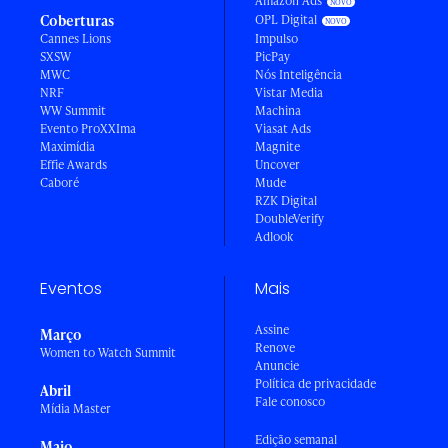
Amazon Ads
Coberturas
OPL Digital
Cannes Lions
Impulso
SXSW
PicPay
MWC
Nós Inteligência
NRF
Vistar Media
WW Summit
Machina
Evento ProXXIma
Viasat Ads
Maximídia
Magnite
Effie Awards
Uncover
Caboré
Mude
RZK Digital
DoubleVerify
Adlook
Eventos
Mais
Assine
Março
Renove
Women to Watch Summit
Anuncie
Política de privacidade
Abril
Fale conosco
Mídia Master
Edição semanal
Maio