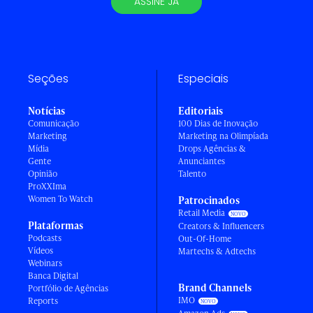
ASSINE JÁ
Seções
Especiais
Notícias
Editoriais
Comunicação
100 Dias de Inovação
Marketing
Marketing na Olimpíada
Mídia
Drops Agências &
Gente
Anunciantes
Opinião
Talento
ProXXIma
Women To Watch
Patrocinados
Retail Media
Plataformas
Creators & Influencers
Podcasts
Out-Of-Home
Vídeos
Martechs & Adtechs
Webinars
Banca Digital
Brand Channels
Portfólio de Agências
IMO
Reports