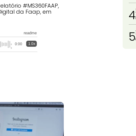
elatório #MS360FAAP,
4
Digital da Faap, em
5
readme
1.0x
0:00