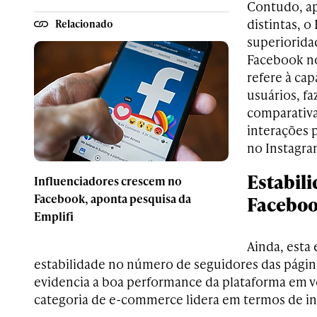
Contudo, ap
distintas, 
Relacionado
superiorida
Facebook no
refere à ca
usuários, f
comparativa
interações 
no Instagra
Estabil
Influenciadores crescem no
Facebook, aponta pesquisa da
Facebo
Emplifi
Ainda, esta 
estabilidade no número de seguidores das pági
evidencia a boa performance da plataforma em ve
categoria de e-commerce lidera em termos de int