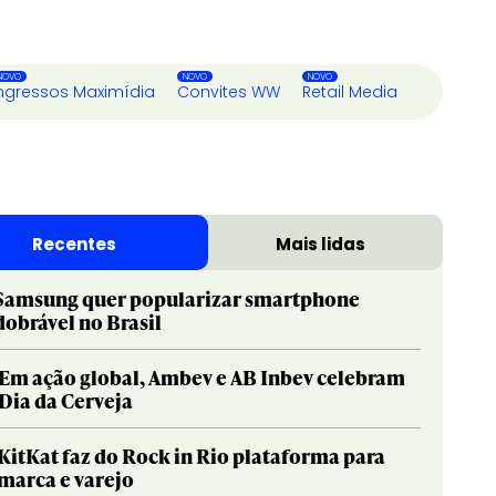
ngressos Maximídia
Convites WW
Retail Media
Recentes
Mais lidas
Samsung quer popularizar smartphone
dobrável no Brasil
Em ação global, Ambev e AB Inbev celebram
Dia da Cerveja
KitKat faz do Rock in Rio plataforma para
marca e varejo