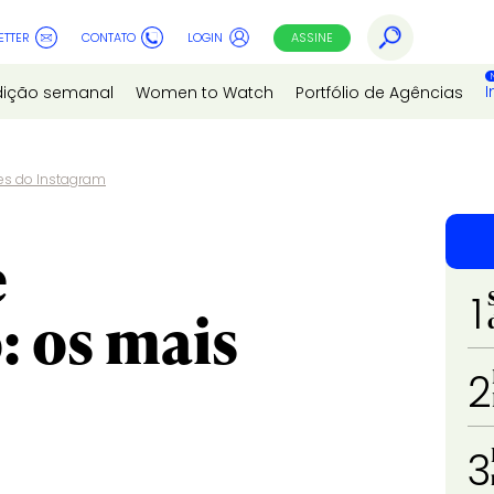
ETTER
CONTATO
LOGIN
ASSINE
I
dição semanal
Women to Watch
Portfólio de Agências
res do Instagram
e
1
: os mais
2
3