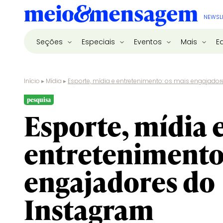
NEWSL
Seções
Especiais
Eventos
Mais
E
Início
▸
Mídia
▸
Esporte, mídia e entretenimento: os mais engajado
pesquisa
Esporte, mídia 
entretenimento
engajadores do
Instagram