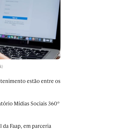
k)
etenimento estão entre os
atório Mídias Sociais 360º
l da Faap, em parceria