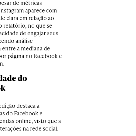
esar de métricas
o Instagram aparece com
de clara em relação ao
 relatório, no que se
pacidade de engajar seus
azendo análise
 entre a mediana de
por página no Facebook e
m.
idade do
ok
edição destaca a
nas do Facebook e
ndas online, visto que a
erações na rede social.