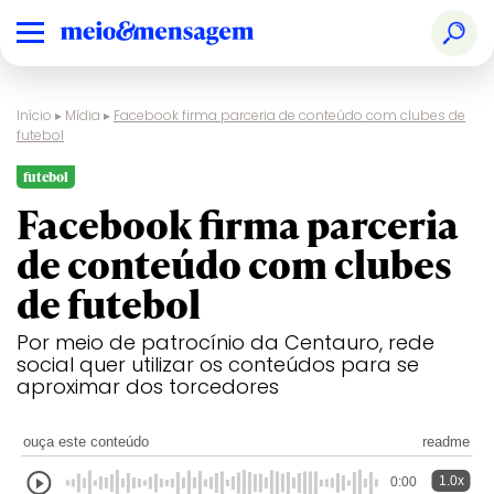
Início
▸
Mídia
▸
Facebook firma parceria de conteúdo com clubes de
futebol
futebol
Facebook firma parceria
de conteúdo com clubes
de futebol
Por meio de patrocínio da Centauro, rede
social quer utilizar os conteúdos para se
aproximar dos torcedores
ouça este conteúdo
readme
1.0x
0:00