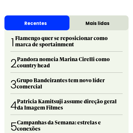
Recentes
Mais lidas
Flamengo quer se reposicionar como
1
marca de sportainment
Pandora nomeia Marina Cirelli como
2
country head
Grupo Bandeirantes tem novo líder
3
comercial
Patricia Kamitsuji assume direção geral
4
da Imagem Filmes
Campanhas da Semana: estrelas e
5
conexões