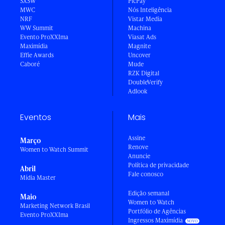
SXSW
PicPay
MWC
Nós Inteligência
NRF
Vistar Media
WW Summit
Machina
Evento ProXXIma
Viasat Ads
Maximídia
Magnite
Effie Awards
Uncover
Caboré
Mude
RZK Digital
DoubleVerify
Adlook
Eventos
Mais
Assine
Março
Renove
Women to Watch Summit
Anuncie
Política de privacidade
Abril
Fale conosco
Mídia Master
Edição semanal
Maio
Women to Watch
Marketing Network Brasil
Portfólio de Agências
Evento ProXXIma
Ingressos Maximídia