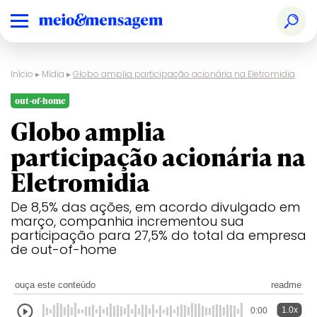
Início
▸
Mídia
▸
Globo amplia participação acionária na Eletromidia
out-of-home
Globo amplia
participação acionária na
Eletromidia
De 8,5% das ações, em acordo divulgado em
março, companhia incrementou sua
participação para 27,5% do total da empresa
de out-of-home
ouça este conteúdo
readme
1.0x
0:00