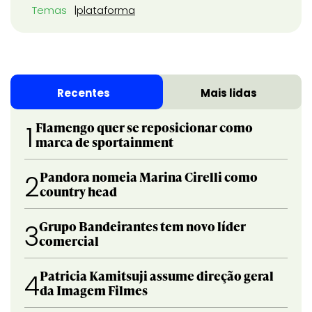
Temas
plataforma
Recentes
Mais lidas
Flamengo quer se reposicionar como
1
marca de sportainment
Pandora nomeia Marina Cirelli como
2
country head
Grupo Bandeirantes tem novo líder
3
comercial
Patricia Kamitsuji assume direção geral
4
da Imagem Filmes