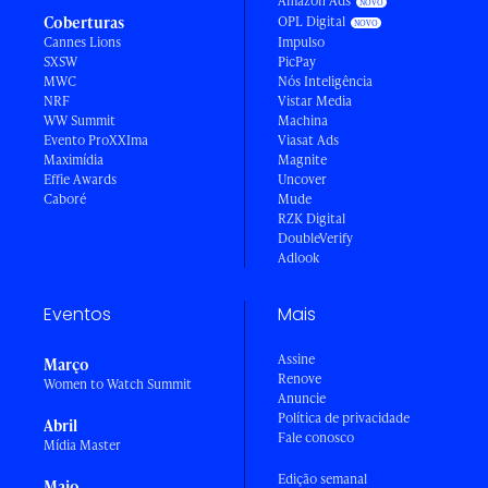
Amazon Ads
Coberturas
OPL Digital
Cannes Lions
Impulso
SXSW
PicPay
MWC
Nós Inteligência
NRF
Vistar Media
WW Summit
Machina
Evento ProXXIma
Viasat Ads
Maximídia
Magnite
Effie Awards
Uncover
Caboré
Mude
RZK Digital
DoubleVerify
Adlook
Eventos
Mais
Assine
Março
Renove
Women to Watch Summit
Anuncie
Política de privacidade
Abril
Fale conosco
Mídia Master
Edição semanal
Maio