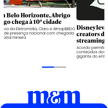
m Belo Horizonte, Abrigo
igo chega à 10ª cidade
Disney lev
iativa da Eletromídia, Claro e AlmapBBDO
creators do
ande presença nacional com chegada
apital mineira
streaming
Acordo permitirá
conteúdos dos p
gigante do entr