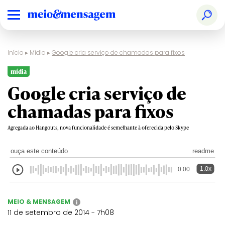
Início
▸
Mídia
▸
Google cria serviço de chamadas para fixos
mídia
Google cria serviço de
chamadas para fixos
Agregada ao Hangouts, nova funcionalidade é semelhante à oferecida pelo Skype
ouça este conteúdo
readme
1.0x
0:00
MEIO & MENSAGEM
i
11 de setembro de 2014 - 7h08