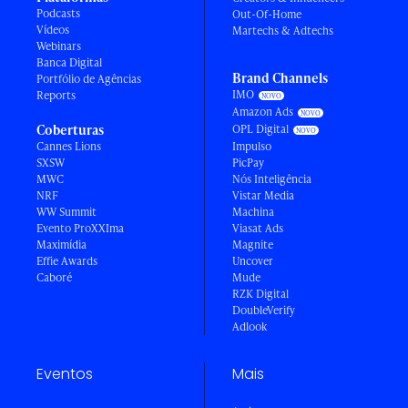
Podcasts
Out-Of-Home
Vídeos
Martechs & Adtechs
Webinars
Banca Digital
Brand Channels
Portfólio de Agências
IMO
Reports
Amazon Ads
Coberturas
OPL Digital
Cannes Lions
Impulso
SXSW
PicPay
MWC
Nós Inteligência
NRF
Vistar Media
WW Summit
Machina
Evento ProXXIma
Viasat Ads
Maximídia
Magnite
Effie Awards
Uncover
Caboré
Mude
RZK Digital
DoubleVerify
Adlook
Eventos
Mais