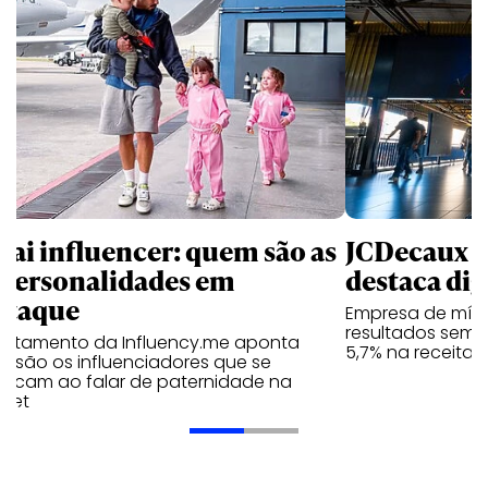
pai influencer: quem são as
JCDecaux cr
 personalidades em
destaca dig
staque
Empresa de mídi
resultados seme
antamento da Influency.me aponta
5,7% na receita 
s são os influenciadores que se
tacam ao falar de paternidade na
rnet