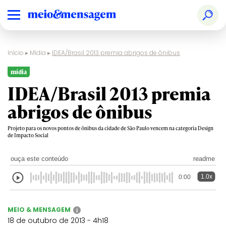
Início
▸
Mídia
▸
IDEA/Brasil 2013 premia abrigos de ônibus
mídia
IDEA/Brasil 2013 premia
abrigos de ônibus
Projeto para os novos pontos de ônibus da cidade de São Paulo vencem na categoria Design
de Impacto Social
ouça este conteúdo
readme
1.0x
0:00
MEIO & MENSAGEM
i
18 de outubro de 2013 - 4h18