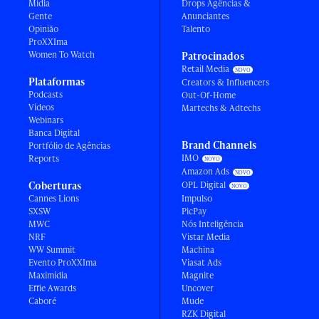
Mídia
Drops Agências &
Gente
Anunciantes
Opinião
Talento
ProXXIma
Women To Watch
Patrocinados
Retail Media
Plataformas
Creators & Influencers
Podcasts
Out-Of-Home
Vídeos
Martechs & Adtechs
Webinars
Banca Digital
Brand Channels
Portfólio de Agências
IMO
Reports
Amazon Ads
Coberturas
OPL Digital
Cannes Lions
Impulso
SXSW
PicPay
MWC
Nós Inteligência
NRF
Vistar Media
WW Summit
Machina
Evento ProXXIma
Viasat Ads
Maximídia
Magnite
Effie Awards
Uncover
Caboré
Mude
RZK Digital