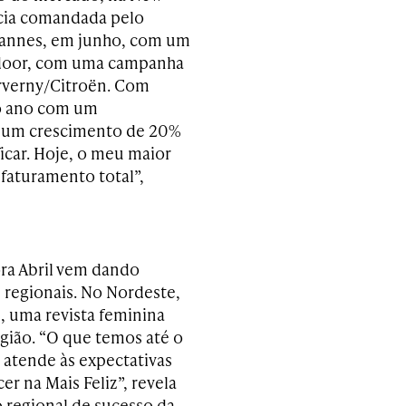
ência comandada pelo
 Cannes, em junho, com um
tdoor, com uma campanha
rverny/Citroën. Com
 o ano com um
a um crescimento de 20%
icar. Hoje, o meu maior
faturamento total”,
ora Abril vem dando
 regionais. No Nordeste,
, uma revista feminina
gião. “O que temos até o
atende às expectativas
r na Mais Feliz”, revela
 regional de sucesso da