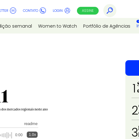
ETTER
CONTATO
LOGIN
ASSINE
I
dição semanal
Women to Watch
Portfólio de Agências
1
11
2
s dos mercados regionais neste ano
readme
3
1.0x
0:00