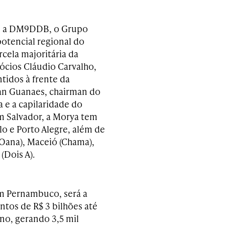
om a DM9DDB, o Grupo
otencial regional do
cela majoritária da
sócios Cláudio Carvalho,
idos à frente da
an Guanaes, chairman do
e a capilaridade do
m Salvador, a Morya tem
lo e Porto Alegre, além de
Oana), Maceió (Chama),
(Dois A).
em Pernambuco, será a
ntos de R$ 3 bilhões até
ano, gerando 3,5 mil