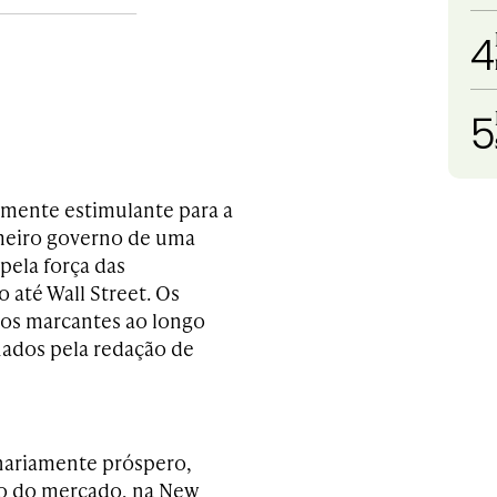
4
5
amente estimulante para a
imeiro governo de uma
pela força das
 até Wall Street. Os
tos marcantes ao longo
nados pela redação de
inariamente próspero,
to do mercado, na New