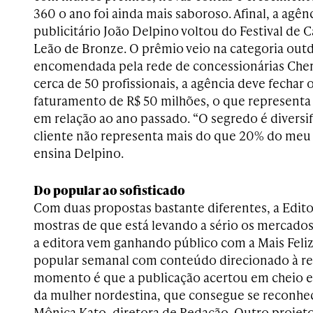
360 o ano foi ainda mais saboroso. Afinal, a ag
publicitário João Delpino voltou do Festival de
Leão de Bronze. O prêmio veio na categoria ou
encomendada pela rede de concessionárias Che
cerca de 50 profissionais, a agência deve fechar
faturamento de R$ 50 milhões, o que represent
em relação ao ano passado. “O segredo é diversif
cliente não representa mais do que 20% do meu 
ensina Delpino.
Do popular ao sofisticado
Com duas propostas bastante diferentes, a Edit
mostras de que está levando a sério os mercados
a editora vem ganhando público com a Mais Feliz
popular semanal com conteúdo direcionado à re
momento é que a publicação acertou em cheio e 
da mulher nordestina, que consegue se reconhece
Mônica Kato, diretora de Redação. Outro projeto