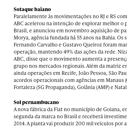
Sotaque baiano
Paralelamente às movimentações no RJ e RS c
ABC acelerou na intenção de explorar melhor o p
Brasil, e anunciou em novembro aquisição de par
Morya, agência fundada há 55 anos na Bahia. Os 
Fernando Carvalho e Gustavo Queiroz foram mant
operação, mantendo 49% das ações da rede. Niz
ABC, disse que o movimento aumenta a presença 
grupo nos mercados regionais. Além da matriz e
ainda operações em Recife, João Pessoa, São Pau
acordos operacionais com agências em Manaus (
Fortaleza (SG Propaganda), Goiânia (AMP) e Natal 
Sol pernambucano
A nova fábrica da Fiat no município de Goiana, 
segunda da marca no Brasil e receberá investime
2014. A planta vai produzir 200 mil veículos por 