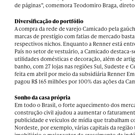
de páginas”, comemora Teodomiro Braga, direto
Diversificação do portfólio
A compra da rede de varejo Camicado pela gaúc
marcas de prestígio com fatias de mercado bastan
respectivos nichos. Enquanto a Renner está entre
País no setor de vestuário, a Camicado destaca-
utilidades domésticas e decoração, além de arti
banho, com 27 lojas nas regiões Sul, Sudeste e C
feita em abril por meio da subsidiária Renner 
pagou R$ 165 milhões por 100% das ações da Ca
Sonho da casa própria
Em todo o Brasil, o forte aquecimento dos merca
construção civil ajudou a aumentar o faturamen
publicidade e veículos de mídia que trabalham 
Nordeste, por exemplo, várias capitais da regiã
imobiliário o maior vetor de crescimento da indú