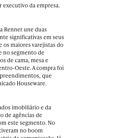
r executivo da empresa.
ha Renner une duas
te significativas em seus
 os maiores varejistas do
se no segmento de
gos de cama, mesa e
entro-Oeste. A compra foi
Empreendimentos, que
micado Houseware.
dos imobiliário e da
to de agências de
com este segmento. No
o tiveram no boom
stria da comunicação. Já