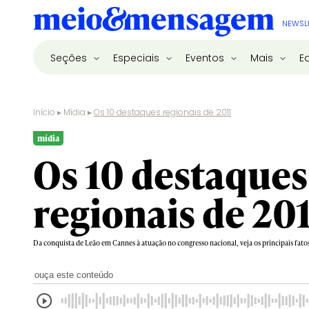
NEWSL
Seções
Especiais
Eventos
Mais
E
Início
▸
Mídia
▸
Os 10 destaques regionais de 2011
mídia
Os 10 destaques
regionais de 20
Da conquista de Leão em Cannes à atuação no congresso nacional, veja os principais fato
ouça este conteúdo