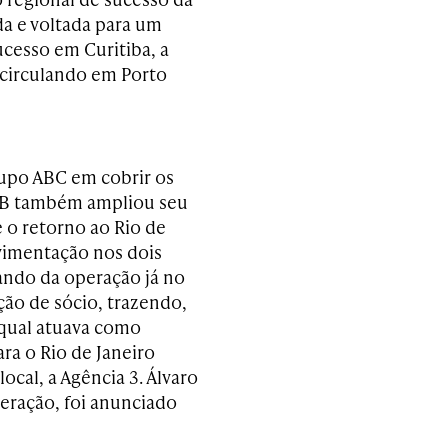
ida e voltada para um
ucesso em Curitiba, a
á circulando em Porto
upo ABC em cobrir os
DDB também ampliou seu
 o retorno ao Rio de
vimentação nos dois
ando da operação já no
ção de sócio, trazendo,
 qual atuava como
ra o Rio de Janeiro
ocal, a Agência 3. Álvaro
peração, foi anunciado