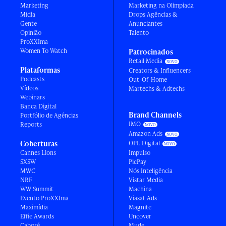
Marketing
Marketing na Olimpíada
Mídia
Drops Agências &
Gente
Anunciantes
Opinião
Talento
ProXXIma
Women To Watch
Patrocinados
Retail Media
Plataformas
Creators & Influencers
Podcasts
Out-Of-Home
Vídeos
Martechs & Adtechs
Webinars
Banca Digital
Brand Channels
Portfólio de Agências
IMO
Reports
Amazon Ads
Coberturas
OPL Digital
Cannes Lions
Impulso
SXSW
PicPay
MWC
Nós Inteligência
NRF
Vistar Media
WW Summit
Machina
Evento ProXXIma
Viasat Ads
Maximídia
Magnite
Effie Awards
Uncover
Caboré
Mude