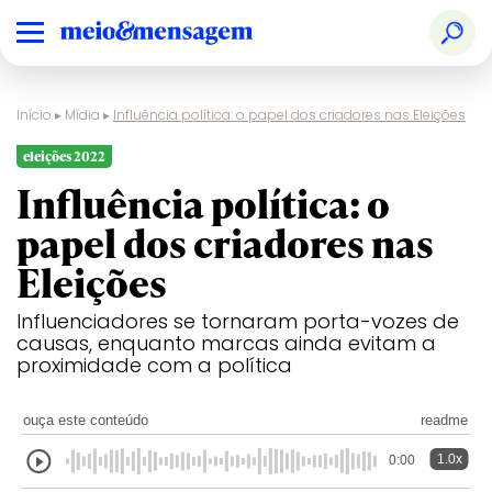
Início
▸
Mídia
▸
Influência política: o papel dos criadores nas Eleições
eleições 2022
Influência política: o
papel dos criadores nas
Eleições
Influenciadores se tornaram porta-vozes de
causas, enquanto marcas ainda evitam a
proximidade com a política
ouça este conteúdo
readme
1.0x
0:00