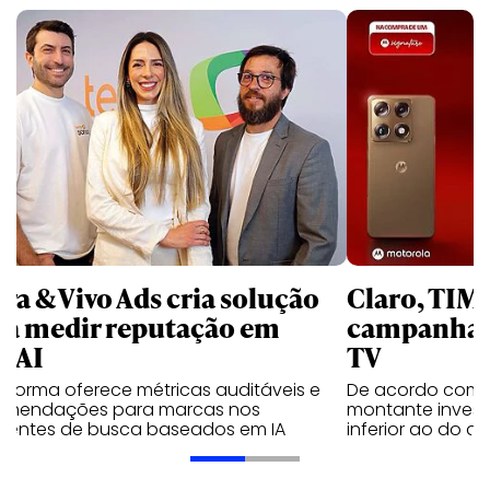
rra & Vivo Ads cria solução
Claro, TIM
ra medir reputação em
campanhas 
nAI
TV
aforma oferece métricas auditáveis e
De acordo com 
omendações para marcas nos
montante invest
ientes de busca baseados em IA
inferior ao do 