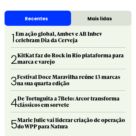
Recentes
Mais lidas
Em ação global, Ambev e AB Inbev
1
celebram Dia da Cerveja
KitKat faz do Rock in Rio plataforma para
2
marca e varejo
Festival Doce Maravilha reúne 13 marcas
3
na sua quarta edição
De Tortuguita a 7Belo: Arcor transforma
4
clássicos em sorvete
Marie Julie vai liderar criação de operação
5
do WPP para Natura