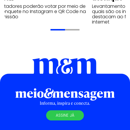
ectadores poderão votar por meio de
Levantamento d
 enquete no Instagram e QR Code na
quais são os inf
nsmissão
destacam ao fal
internet
Informa, inspira e conecta.
ASSINE JÁ