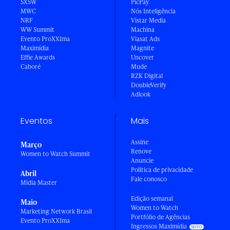
SXSW
PicPay
MWC
Nós Inteligência
NRF
Vistar Media
WW Summit
Machina
Evento ProXXIma
Viasat Ads
Maximídia
Magnite
Effie Awards
Uncover
Caboré
Mude
RZK Digital
DoubleVerify
Adlook
Eventos
Mais
Assine
Março
Renove
Women to Watch Summit
Anuncie
Política de privacidade
Abril
Fale conosco
Mídia Master
Edição semanal
Maio
Women to Watch
Marketing Network Brasil
Portfólio de Agências
Evento ProXXIma
Ingressos Maximídia