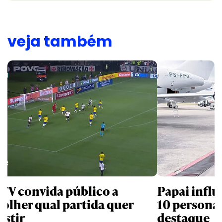
veja também
 TV convida público a
Papai influ
colher qual partida quer
10 persona
istir
destaque