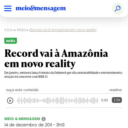
Início
▸
Mídia
▸
Record vai à Amazônia em novo reality
mídia
Record vai à Amazônia
em novo reality
Em janeiro, emissora lança formato da Endemol que alia sustentabilidade e entretenimento;
atração irá concorrer com BBB 12
ouça este conteúdo
readme
1.0x
0:00
MEIO & MENSAGEM
i
14 de dezembro de 2011 - 3h13