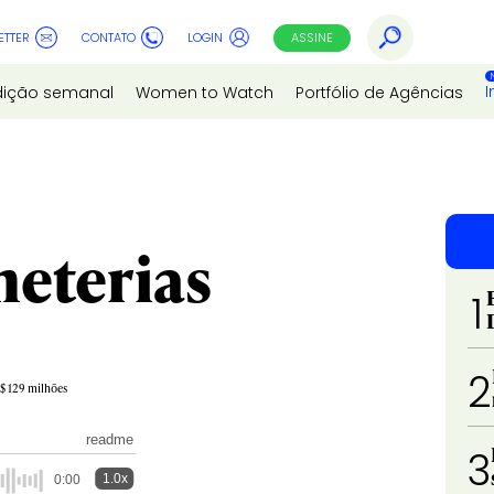
ETTER
CONTATO
LOGIN
ASSINE
I
dição semanal
Women to Watch
Portfólio de Agências
lheterias
1
2
S$ 129 milhões
readme
3
1.0x
0:00