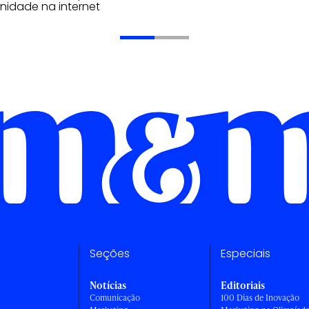
nidade na internet
Seções
Especiais
Notícias
Editoriais
Comunicação
100 Dias de Inovação