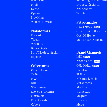
Marketing
Marketing na Olimpíad
Mídia
Drops Agências &
Gente
Anunciantes
Opinião
Talento
ProXXIma
Women To Watch
Patrocinados
Retail Media
Plataformas
Creators & Influencers
Podcasts
Out-Of-Home
Vídeos
Martechs & Adtechs
Webinars
Banca Digital
Brand Channels
Portfólio de Agências
IMO
Reports
Amazon Ads
Coberturas
OPL Digital
Cannes Lions
Impulso
SXSW
PicPay
MWC
Nós Inteligência
NRF
Vistar Media
WW Summit
Machina
Evento ProXXIma
Viasat Ads
Maximídia
Magnite
Effie Awards
Uncover
Caboré
Mude