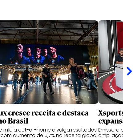
x cresce receita e destaca
Xsports ava
no Brasil
expansão d
 mídia out-of-home divulga resultados
Emissora estrut
 com aumento de 5,7% na receita global
ampliação do jo