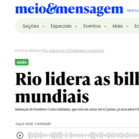
NEWSL
Seções
Especiais
Eventos
Mais
E
Início
▸
Mídia
▸
Rio lidera as bilheterias mundiais
mídia
Rio lidera as bi
mundiais
Animação do brasileiro Carlos Saldanha, que está em cartaz em 62 países, já arrecadou U
ouça este conteúdo