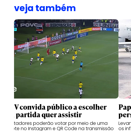
veja também
Ge TV convida público a escolher
Pap
qual partida quer assistir
per
Espectadores poderão votar por meio de uma
Leva
enquete no Instagram e QR Code na transmissão
os in