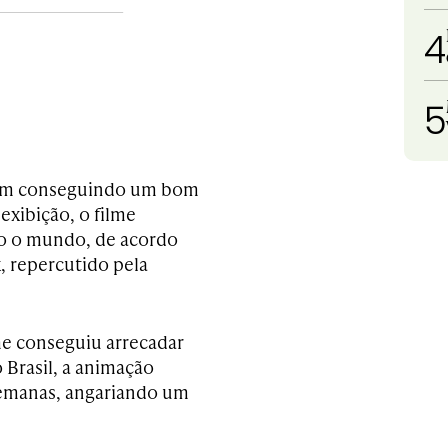
4
5
 vem conseguindo um bom
xibição, o filme
do o mundo, de acordo
, repercutido pela
me conseguiu arrecadar
 Brasil, a animação
 semanas, angariando um