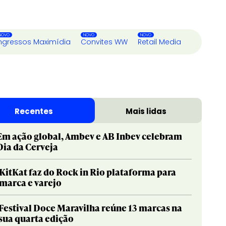
ngressos Maximídia
Convites WW
Retail Media
Recentes
Mais lidas
Em ação global, Ambev e AB Inbev celebram
Dia da Cerveja
KitKat faz do Rock in Rio plataforma para
marca e varejo
Festival Doce Maravilha reúne 13 marcas na
sua quarta edição