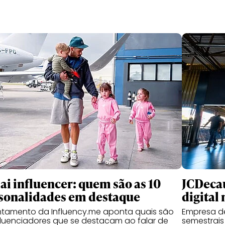
ai influencer: quem são as 10
JCDecau
sonalidades em destaque
digital 
ntamento da Influency.me aponta quais são
Empresa de
fluenciadores que se destacam ao falar de
semestrais