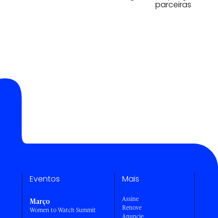
parceiras
Eventos
Mais
Assine
Março
Renove
Women to Watch Summit
Anuncie