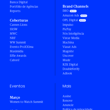
Banca Digital
Brand Channels
Portfólio de Agências
IMO
Reports
Amazon Ads
Coberturas
OPL Digital
Cannes Lions
Impulso
SXSW
PicPay
MWC
Nós Inteligência
NRF
Vistar Media
WW Summit
Machina
Evento ProXXIma
Viasat Ads
Maximídia
Magnite
Effie Awards
Uncover
Caboré
Mude
RZK Digital
DoubleVerify
Adlook
Eventos
Mais
Assine
Março
Renove
Women to Watch Summit
Anuncie
Política de privacidade