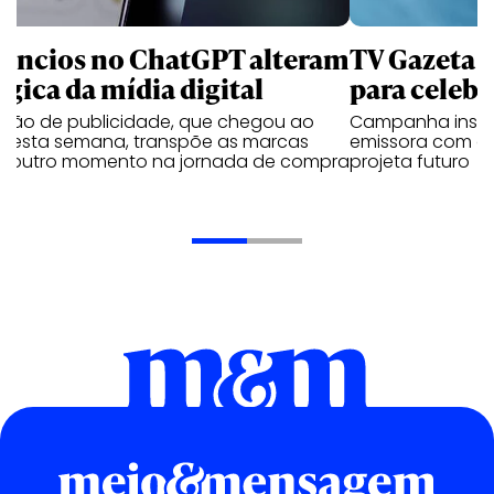
úncios no ChatGPT alteram
TV Gazeta 
ógica da mídia digital
para celebr
ução de publicidade, que chegou ao
Campanha institu
il esta semana, transpõe as marcas
emissora com o 
a outro momento na jornada de compra
projeta futuro