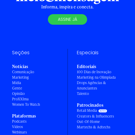
Informa, inspira e conecta.
ASSINE JÁ
Seções
Especiais
Notícias
Editoriais
Comunicação
100 Dias de Inovação
Marketing
Marketing na Olimpíada
Mídia
Drops Agências &
Gente
Anunciantes
Opinião
Talento
ProXXIma
Women To Watch
Patrocinados
Retail Media
Plataformas
Creators & Influencers
Podcasts
Out-Of-Home
Vídeos
Martechs & Adtechs
Webinars