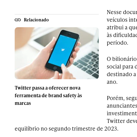
Nesse docu
veículos in
Relacionado
atribui a q
às dificulda
período.
O bilionári
social para 
destinado a
ano.
Twitter passa a oferecer nova
ferramenta de brand safety às
Porém, seg
marcas
anunciantes
investiment
Twitter dev
equilíbrio no segundo trimestre de 2023.