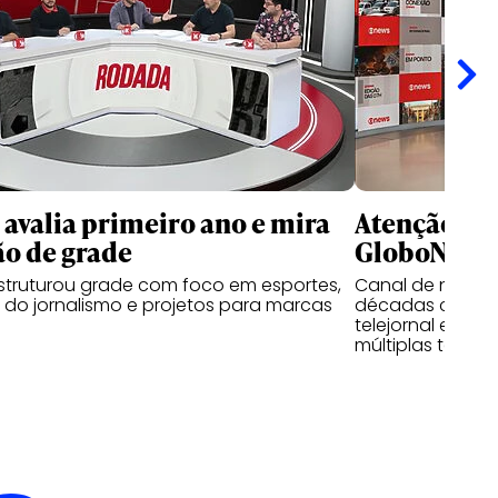
 avalia primeiro ano e mira
Atenção e r
o de grade
GloboNews,
struturou grade com foco em esportes,
Canal de notíci
do jornalismo e projetos para marcas
décadas com mu
telejornal e des
múltiplas telas