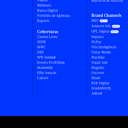
Vídeos
Martechs & Adtechs
Webinars
Banca Digital
Brand Channels
Portfólio de Agências
IMO
Reports
Amazon Ads
Coberturas
OPL Digital
Cannes Lions
Impulso
SXSW
PicPay
MWC
Nós Inteligência
NRF
Vistar Media
WW Summit
Machina
Evento ProXXIma
Viasat Ads
Maximídia
Magnite
Effie Awards
Uncover
Caboré
Mude
RZK Digital
DoubleVerify
Adlook