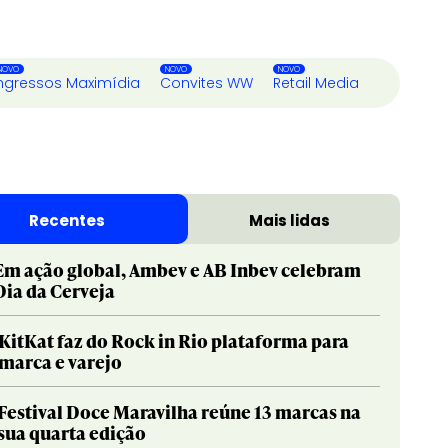
ngressos Maximídia
Convites WW
Retail Media
Recentes
Mais lidas
Em ação global, Ambev e AB Inbev celebram
Dia da Cerveja
KitKat faz do Rock in Rio plataforma para
marca e varejo
Festival Doce Maravilha reúne 13 marcas na
sua quarta edição