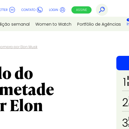
ETTER
CONTATO
LOGIN
ASSINE
I
dição semanal
Women to Watch
Portfólio de Agências
 compra por Elon Musk
do do
1
a metade
r Elon
2
3