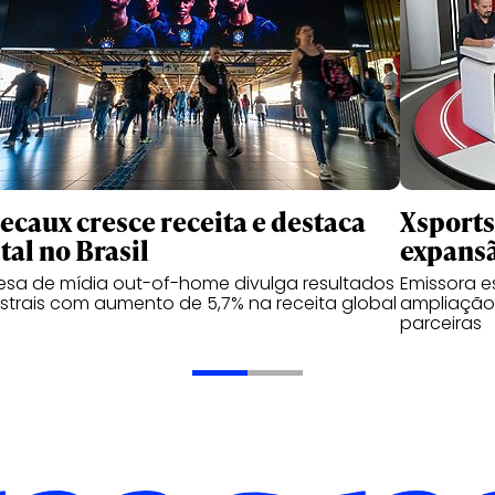
ecaux cresce receita e destaca
Xsports
tal no Brasil
expansã
sa de mídia out-of-home divulga resultados
Emissora e
trais com aumento de 5,7% na receita global
ampliação 
parceiras