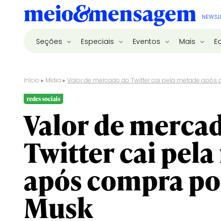
NEWSL
Seções
Especiais
Eventos
Mais
E
Início
▸
Mídia
▸
Valor de mercado do Twitter cai pela metade após
redes sociais
Valor de merca
Twitter cai pel
após compra po
Musk