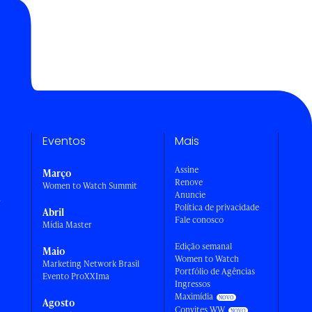
Eventos
Mais
Assine
Março
Renove
Women to Watch Summit
Anuncie
a
Política de privacidade
Abril
Fale conosco
Mídia Master
Edição semanal
Maio
Women to Watch
Marketing Network Brasil
Portfólio de Agências
Evento ProXXIma
Ingressos
Maximídia
Agosto
Convites WW