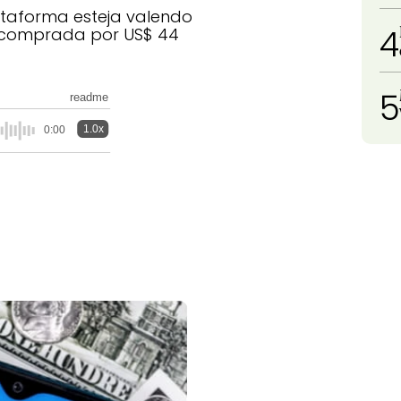
lataforma esteja valendo
4
i comprada por US$ 44
5
readme
1.0x
0:00