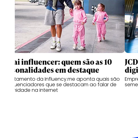
Papai influencer: quem são as 10
JCD
personalidades em destaque
digi
Levantamento da Influency.me aponta quais são
Empre
os influenciadores que se destacam ao falar de
semes
paternidade na internet