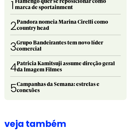
Flamengo quer se reposicionar como
1
marca de sportainment
Pandora nomeia Marina Cirelli como
2
country head
Grupo Bandeirantes tem novo líder
3
comercial
Patricia Kamitsuji assume direção geral
4
da Imagem Filmes
Campanhas da Semana: estrelas e
5
conexões
veja também