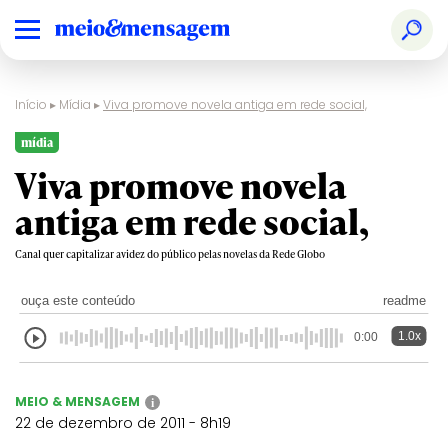
Início
▸
Mídia
▸
Viva promove novela antiga em rede social,
mídia
Viva promove novela
antiga em rede social,
Canal quer capitalizar avidez do público pelas novelas da Rede Globo
ouça este conteúdo
readme
1.0x
0:00
MEIO & MENSAGEM
i
22 de dezembro de 2011 - 8h19