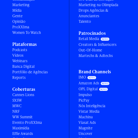
Marketing
Marketing na Olimpíada
Mídia
Drops Agências &
Gente
Anunciantes
Opinião
Talento
ProXXIma
Women To Watch
Patrocinados
Retail Media
Plataformas
Creators & Influencers
Podcasts
Out-Of-Home
Vídeos
Martechs & Adtechs
Webinars
Banca Digital
Brand Channels
Portfólio de Agências
IMO
Reports
Amazon Ads
Coberturas
OPL Digital
Cannes Lions
Impulso
SXSW
PicPay
MWC
Nós Inteligência
NRF
Vistar Media
WW Summit
Machina
Evento ProXXIma
Viasat Ads
Maximídia
Magnite
Effie Awards
Uncover