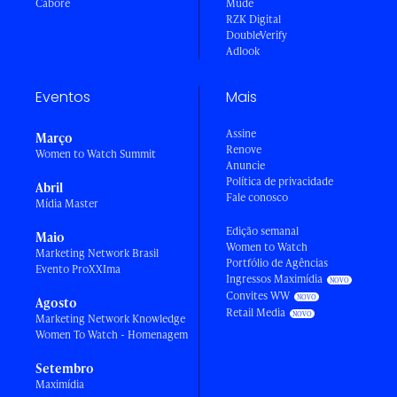
Caboré
Mude
RZK Digital
DoubleVerify
Adlook
Eventos
Mais
Assine
Março
Renove
Women to Watch Summit
Anuncie
Política de privacidade
Abril
Fale conosco
Mídia Master
Edição semanal
Maio
Women to Watch
Marketing Network Brasil
Portfólio de Agências
Evento ProXXIma
Ingressos Maximídia
Convites WW
Agosto
Retail Media
Marketing Network Knowledge
Women To Watch - Homenagem
Setembro
Maximídia