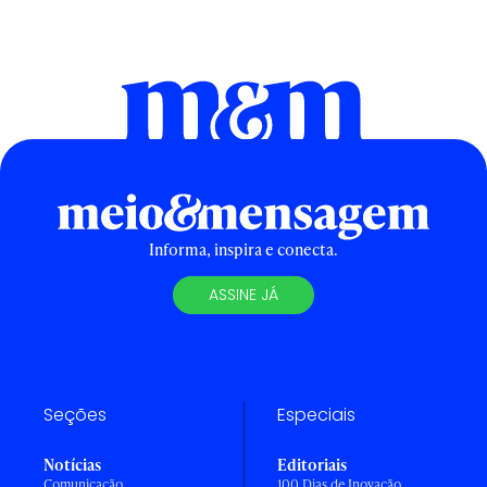
Informa, inspira e conecta.
ASSINE JÁ
Seções
Especiais
Notícias
Editoriais
Comunicação
100 Dias de Inovação