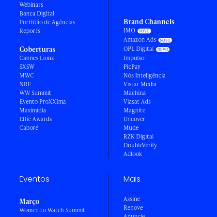
Webinars
Banca Digital
Brand Channels
Portfólio de Agências
IMO
Reports
Amazon Ads
Coberturas
OPL Digital
Cannes Lions
Impulso
SXSW
PicPay
MWC
Nós Inteligência
NRF
Vistar Media
WW Summit
Machina
Evento ProXXIma
Viasat Ads
Maximídia
Magnite
Effie Awards
Uncover
Caboré
Mude
RZK Digital
DoubleVerify
Adlook
Eventos
Mais
Assine
Março
Renove
Women to Watch Summit
Anuncie