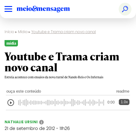
Início
▸
Mídia
▸
Youtube e Trama criam novo canal
mídia
Youtube e Trama criam
novo canal
Estreia acontece com ensaios da nova turnê de Nando Reis e Os Infernais
ouça este conteúdo
readme
1.0x
0:00
NATHALIE URSINI
i
21 de setembro de 2012 - 11h26