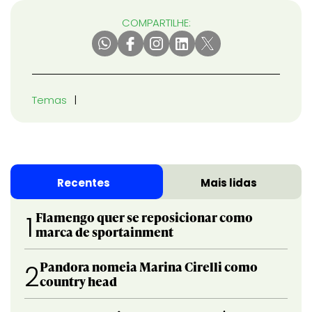
COMPARTILHE:
Temas
Recentes
Mais lidas
Flamengo quer se reposicionar como
1
marca de sportainment
Pandora nomeia Marina Cirelli como
2
country head