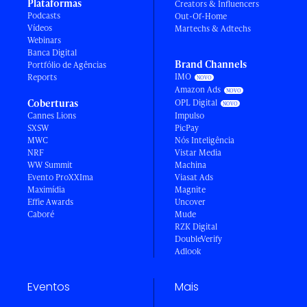
Plataformas
Creators & Influencers
Podcasts
Out-Of-Home
Vídeos
Martechs & Adtechs
Webinars
Banca Digital
Brand Channels
Portfólio de Agências
IMO
Reports
Amazon Ads
Coberturas
OPL Digital
Cannes Lions
Impulso
SXSW
PicPay
MWC
Nós Inteligência
NRF
Vistar Media
WW Summit
Machina
Evento ProXXIma
Viasat Ads
Maximídia
Magnite
Effie Awards
Uncover
Caboré
Mude
RZK Digital
DoubleVerify
Adlook
Eventos
Mais