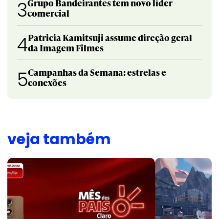
Grupo Bandeirantes tem novo líder
3
comercial
Patricia Kamitsuji assume direção geral
4
da Imagem Filmes
Campanhas da Semana: estrelas e
5
conexões
veja também