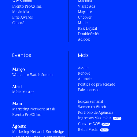
WW Summit
Machina
Evento ProXXIma
Viasat Ads
Maximídia
Magnite
Effie Awards
Uncover
Caboré
Mude
RZK Digital
DoubleVerify
Adlook
Eventos
Mais
Assine
Março
Renove
Women to Watch Summit
Anuncie
Política de privacidade
Abril
Fale conosco
Mídia Master
Edição semanal
Maio
Women to Watch
Marketing Network Brasil
Portfólio de Agências
Evento ProXXIma
Ingressos Maximídia
Convites WW
Agosto
Retail Media
Marketing Network Knowledge