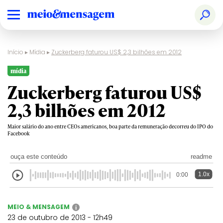
Início
▸
Mídia
▸
Zuckerberg faturou US$ 2,3 bilhões em 2012
mídia
Zuckerberg faturou US$
2,3 bilhões em 2012
Maior salário do ano entre CEOs americanos, boa parte da remuneração decorreu do IPO do
Facebook
ouça este conteúdo
readme
1.0x
0:00
MEIO & MENSAGEM
i
23 de outubro de 2013 - 12h49