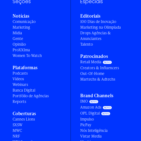
Seções
Especiais
Notícias
Editoriais
Comunicação
100 Dias de Inovação
Marketing
Marketing na Olimpíada
Mídia
Drops Agências &
Gente
Anunciantes
Opinião
Talento
ProXXIma
Women To Watch
Patrocinados
Retail Media
Plataformas
Creators & Influencers
Podcasts
Out-Of-Home
Vídeos
Martechs & Adtechs
Webinars
Banca Digital
Brand Channels
Portfólio de Agências
IMO
Reports
Amazon Ads
Coberturas
OPL Digital
Cannes Lions
Impulso
SXSW
PicPay
MWC
Nós Inteligência
NRF
Vistar Media