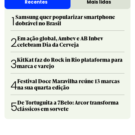
Recentes
Mais lidas
Samsung quer popularizar smartphone
1
dobrável no Brasil
Em ação global, Ambev e AB Inbev
2
celebram Dia da Cerveja
KitKat faz do Rock in Rio plataforma para
3
marca e varejo
Festival Doce Maravilha reúne 13 marcas
4
na sua quarta edição
De Tortuguita a 7Belo: Arcor transforma
5
clássicos em sorvete