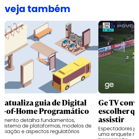
veja também
B atualiza guia de Digital
Ge TV convi
t-of-Home Programático
escolher qu
assistir
umento detalha fundamentos,
ssistema de plataformas, modelos de
Espectadores po
ociação e aspectos regulatórios
uma enquete no