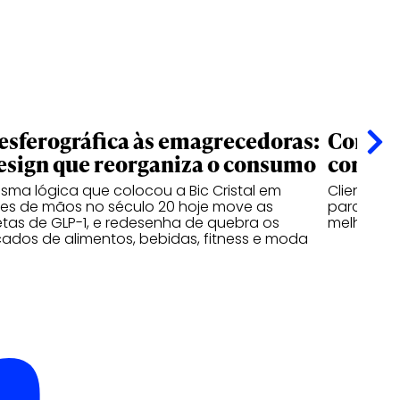
esferográfica às emagrecedoras:
Confian
esign que reorganiza o consumo
começ
sma lógica que colocou a Bic Cristal em
Clientes 
ões de mãos no século 20 hoje move as
parceiras
tas de GLP-1, e redesenha de quebra os
melhores 
ados de alimentos, bebidas, fitness e moda