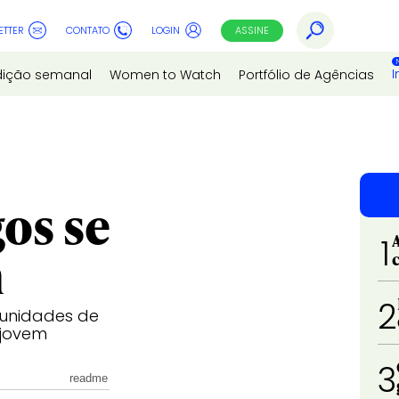
ETTER
CONTATO
LOGIN
ASSINE
I
dição semanal
Women to Watch
Portfólio de Agências
os se
1
m
2
tunidades de
 jovem
3
readme