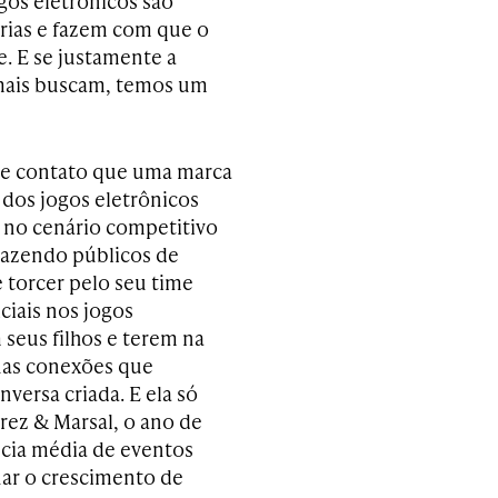
gos eletrônicos são
órias e fazem com que o
e. E se justamente a
 mais buscam, temos um
 de contato que uma marca
 dos jogos eletrônicos
á no cenário competitivo
trazendo públicos de
e torcer pelo seu time
ciais nos jogos
seus filhos e terem na
uas conexões que
versa criada. E ela só
rez & Marsal, o ano de
cia média de eventos
nar o crescimento de