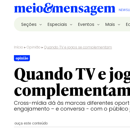
NEWSL
Seções
Especiais
Eventos
Mais
E
Início
▸
Opinião
▸
Quando TV e jogos se complementam
opinião
Quando TV e jog
complementa
Cross-mídia dá às marcas diferentes opor
engajamento – e conversa - com o público
ouça este conteúdo