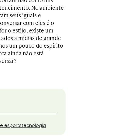
rtencimento. No ambiente
ram seus iguais e
conversar com eles é o
or o estilo, existe um
tados a mídias de grande
mos um pouco do espírito
rca ainda não está
versar?
e esports
tecnologia