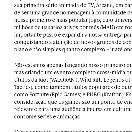
sua primeira série animada de TV, Arcane, em par
de ser uma grande homenagem à comunidade de
nosso primeiro e mais popular jogo, cujo univer
milhões de usuários ativos por mês (MAU) em to
importante passo é expandir a nossa entrega para
conquistando a atenção de novos grupos de con
plano é tão simples quanto complexo – ir até ond
Não estamos apenas lançando nosso primeiro pr
mas criando um evento completo cross-mídia q
títulos da Riot (VALORANT, Wild Rift, Legends of
Tactics), como também títulos populares de out
como Fortnite (Epic Games) e PUBG (Krafton). Es
consideração que os games são um ponto de enc
relevante para uma audiência imersa em cultur
consome séries e animação.
Nesse contexto, a tecnologia e os games se co