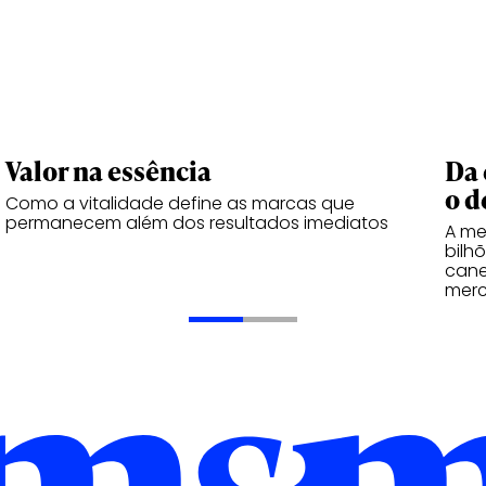
Valor na essência
Da 
o d
Como a vitalidade define as marcas que
permanecem além dos resultados imediatos
A me
bilh
cane
merc