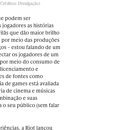
(Créditos: Divulgação)
que podem ser
jogadores as histórias
vilãs que dão maior brilho
o por meio das produções
os – estou falando de um
ectar os jogadores de um
s por meio do consumo de
m licenciamento e
es de fontes como
ia de games está avaliada
ria de cinema e músicas
mbinação e suas
 o seu público (sem falar
iências, a Riot lançou