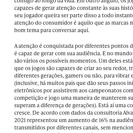
consigo ao longo da vida. Em outro ângulo, os jo
capazes de gerar atenção constante às suas hist
seu jogador queira ser parte disso a todo instant
atenção do consumidor é aquilo que as marcas
bom tema para conversar aqui.
A atenção é conquistada por diferentes pontos
é capaz de gerar com sua audiência. E no mundo
são vários os possíveis momentos. Um deles est
que os jogos são capazes de criar ao seu redor, 
diferentes gerações, gamers ou não, para vibrar 
(inclusive, há muitos pais que dão seus passos ini
eletrônicos por assistirem aos campeonatos com 
competição e jogo uma maneira de manterem s
superam a diferença de gerações). Está aí uma con
cresce. De acordo com dados da consultoria Alva
2021 representou um aumento de 16% na audiên
transmitidos por diferentes canais, sem mencio