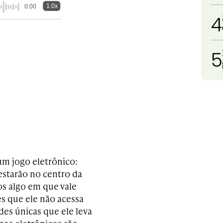
1.0x
0:00
4
5
um jogo eletrônico:
estarão no centro da
os algo em que vale
s que ele não acessa
es únicas que ele leva