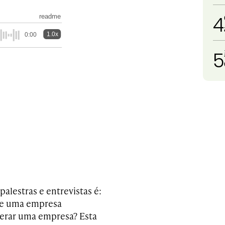
4
readme
1.0x
0:00
5
lestras e entrevistas é:
de uma empresa
derar uma empresa? Esta