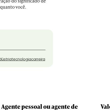
ração do significado de
 quanto você.
dústria
tecnologia
carreira
Agente pessoal ou agente de
Val