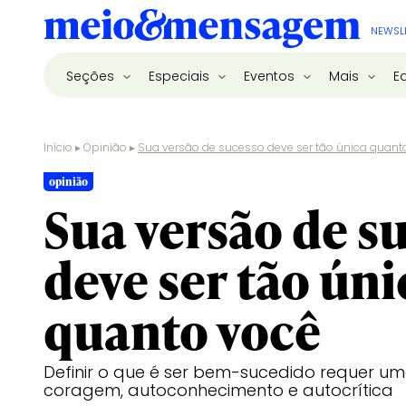
NEWSL
Seções
Especiais
Eventos
Mais
E
Início
▸
Opinião
▸
Sua versão de sucesso deve ser tão única quant
opinião
Sua versão de s
deve ser tão úni
quanto você
Definir o que é ser bem-sucedido requer u
coragem, autoconhecimento e autocrítica