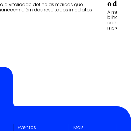
o desi
 a vitalidade define as marcas que
anecem além dos resultados imediatos
A mesma l
bilhões d
canetas d
mercados 
Eventos
Mais