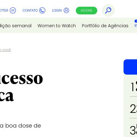
ETTER
CONTATO
LOGIN
ASSINE
I
dição semanal
Women to Watch
Portfólio de Agências
o você
ucesso
1
ca
2
ma boa dose de
3