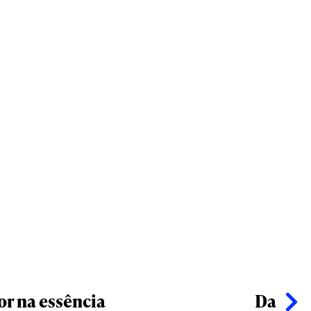
or na essência
Da esf