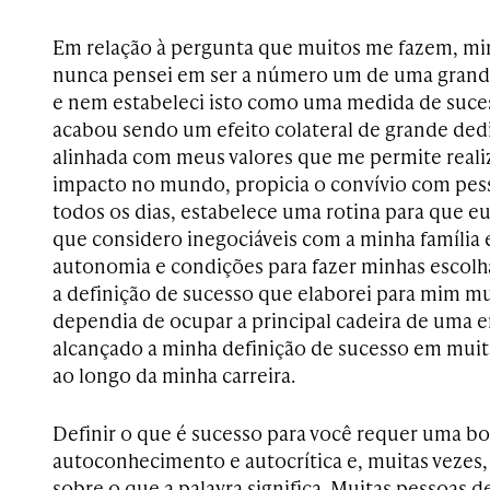
Em relação à pergunta que muitos me fazem, min
nunca pensei em ser a número um de uma grande
e nem estabeleci isto como uma medida de suces
acabou sendo um efeito colateral de grande de
alinhada com meus valores que me permite reali
impacto no mundo, propicia o convívio com pe
todos os dias, estabelece uma rotina para que 
que considero inegociáveis com a minha família 
autonomia e condições para fazer minhas escolhas
a definição de sucesso que elaborei para mim mu
dependia de ocupar a principal cadeira de uma e
alcançado a minha definição de sucesso em muit
ao longo da minha carreira.
Definir o que é sucesso para você requer uma b
autoconhecimento e autocrítica e, muitas vezes, 
sobre o que a palavra significa. Muitas pessoas 