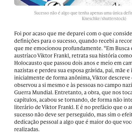
Sucesso não é algo que tenha apenas uma única defin
Kneschke/shutterstock)
Foi por acaso que me deparei com o que consid
definições para o sucesso, quando recebi a rec
que me emocionou profundamente. “Em Busca de
austríaco Viktor Frankl, retrata sua história co
Holocausto que passou dois anos e meio em ca
nazistas e perdeu sua esposa grávida, pai, mãe e i
inicialmente de forma anônima, Viktor descreve
observou a si mesmo e às pessoas no campo naz
Guerra Mundial. Entretanto, a obra, que nos toc
capítulos, acabou se tornando, de forma não int
literário de Viktor Frankl. E é no prefácio que o 
sucesso não deve ser perseguido, mas sim o efei
dedicação pessoal a algo que é maior do que voc
realizadas.