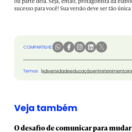
ou parte dela. Seja, então, protagonista da elabo
sucesso para você! Sua versão deve ser tão única
COMPARTILHE:
Temas
x
diversidade
educação
entretenimento
in
Veja também
O desafio de comunicar para mudar