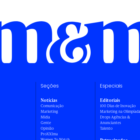
Seções
Especiais
Notícias
Editoriais
Comunicação
100 Dias de Inovação
Marketing
Marketing na Olimpíad
Mídia
Drops Agências &
Gente
Anunciantes
Opinião
Talento
ProXXIma
Women To Watch