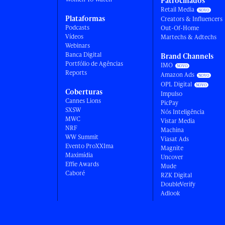
Patrocinados
Retail Media
Plataformas
Creators & Influencers
Podcasts
Out-Of-Home
Vídeos
Martechs & Adtechs
Webinars
Banca Digital
Brand Channels
Portfólio de Agências
IMO
Reports
Amazon Ads
OPL Digital
Coberturas
Impulso
Cannes Lions
PicPay
SXSW
Nós Inteligência
MWC
Vistar Media
NRF
Machina
WW Summit
Viasat Ads
Evento ProXXIma
Magnite
Maximídia
Uncover
Effie Awards
Mude
Caboré
RZK Digital
DoubleVerify
Adlook