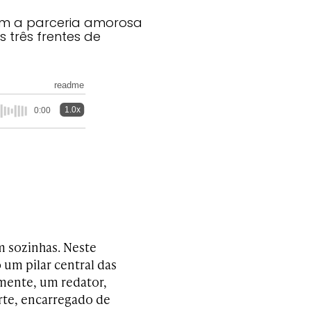
am a parceria amorosa
s três frentes de
readme
1.0x
0:00
m sozinhas. Neste
 um pilar central das
mente, um redator,
arte, encarregado de