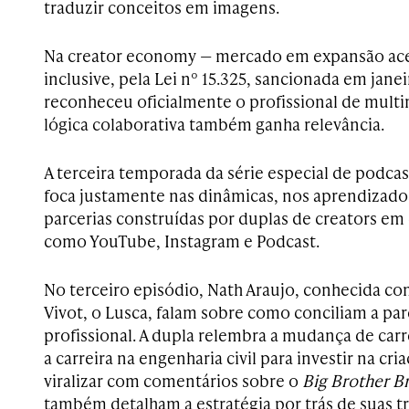
traduzir conceitos em imagens.
Na creator economy — mercado em expansão ace
inclusive, pela Lei nº 15.325, sancionada em jane
reconheceu oficialmente o profissional de multim
lógica colaborativa também ganha relevância.
A terceira temporada da série especial de podca
foca justamente nas dinâmicas, nos aprendizado
parcerias construídas por duplas de creators em 
como YouTube, Instagram e Podcast.
No terceiro episódio, Nath Araujo, conhecida co
Vivot, o Lusca, falam sobre como conciliam a pa
profissional. A dupla relembra a mudança de carr
a carreira na engenharia civil para investir na c
viralizar com comentários sobre o
Big Brother Br
também detalham a estratégia por trás de suas tr