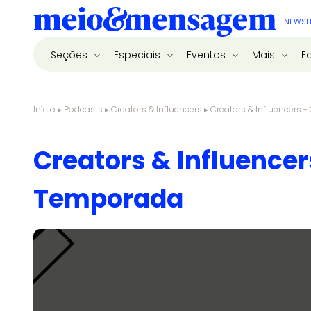
NEWSL
Seções
Especiais
Eventos
Mais
E
Início
▸
Podcasts
▸
Creators & Influencers
▸
Creators & Influencers 
Creators & Influencer
Temporada