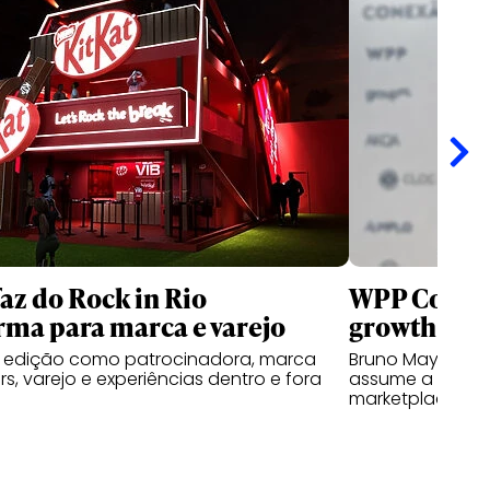
faz do Rock in Rio
WPP Comme
rma para marca e varejo
growth
a edição como patrocinadora, marca
Bruno Mayer atu
s, varejo e experiências dentro e fora
assume a lider
marketplace ope