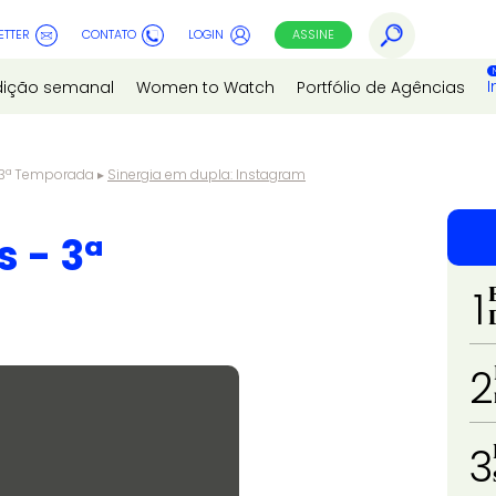
ETTER
CONTATO
LOGIN
ASSINE
I
dição semanal
Women to Watch
Portfólio de Agências
- 3ª Temporada
▸
Sinergia em dupla: Instagram
s - 3ª
1
2
3