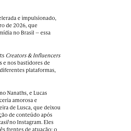
lerada e impulsionado,
iro de 2026, que
ídia no Brasil — essa
sts
Creators & Influencers
s e nos bastidores de
diferentes plataformas,
mo Nanaths, e Lucas
rceria amorosa e
eira de Lusca, que deixou
riação de conteúdo após
asil
no Instagram. Eles
ês frentes de atuação: o