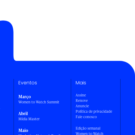
Eventos
Mais
Assine
Março
Renove
Women to Watch Summit
Anuncie
a
Política de privacidade
Abril
Fale conosco
Mídia Master
Edição semanal
Maio
Women to Watch