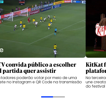
TV convida público a escolher
KitKat 
l partida quer assistir
platafo
ctadores poderão votar por meio de uma
Na terceir
ete no Instagram e QR Code na transmissão
une creator
do festival