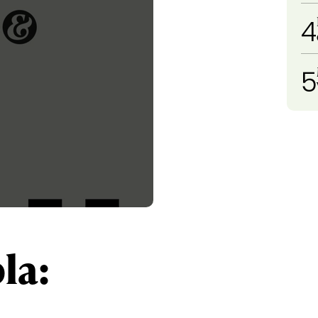
4
5
la: