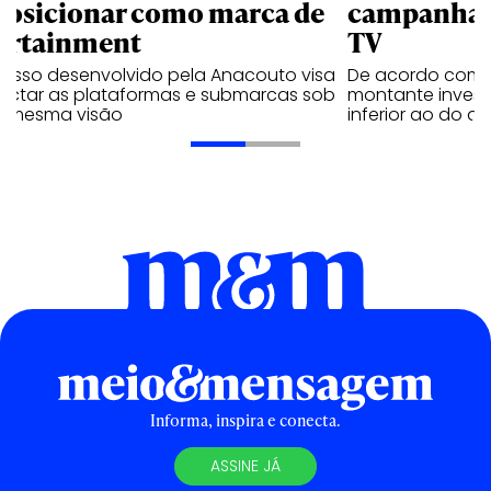
posicionar como marca de
campanhas 
ortainment
TV
cesso desenvolvido pela Anacouto visa
De acordo com 
ectar as plataformas e submarcas sob
montante invest
 mesma visão
inferior ao do 
Informa, inspira e conecta.
ASSINE JÁ