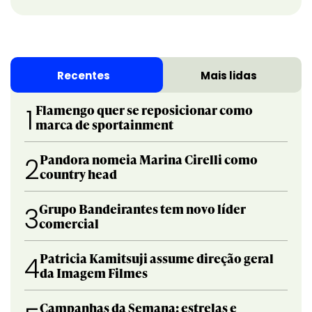
Recentes
Mais lidas
Flamengo quer se reposicionar como
1
marca de sportainment
Pandora nomeia Marina Cirelli como
2
country head
Grupo Bandeirantes tem novo líder
3
comercial
Patricia Kamitsuji assume direção geral
4
da Imagem Filmes
Campanhas da Semana: estrelas e