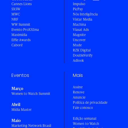
Cannes Lions
Impulso
SXSW
PicPay
MWC
Nós Inteligência
NRF
Vistar Media
WW Summit
Machina
Evento ProXXIma
Viasat Ads
Maximídia
Magnite
Effie Awards
Uncover
Caboré
Mude
RZK Digital
DoubleVerify
Adlook
Eventos
Mais
Assine
Março
Renove
Women to Watch Summit
Anuncie
Política de privacidade
Abril
Fale conosco
Mídia Master
Edição semanal
Maio
Women to Watch
Marketing Network Brasil