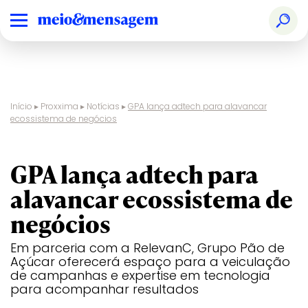
Início
▸
Proxxima
▸
Notícias
▸
GPA lança adtech para alavancar
ecossistema de negócios
adtechs
GPA lança adtech para
alavancar ecossistema de
negócios
Em parceria com a RelevanC, Grupo Pão de
Açúcar oferecerá espaço para a veiculação
de campanhas e expertise em tecnologia
para acompanhar resultados