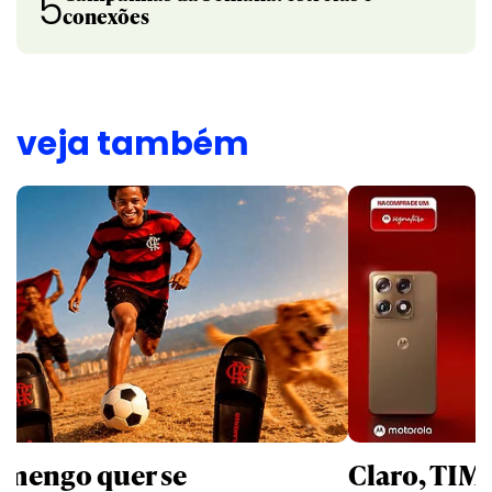
5
conexões
veja também
amengo quer se
Claro, TIM