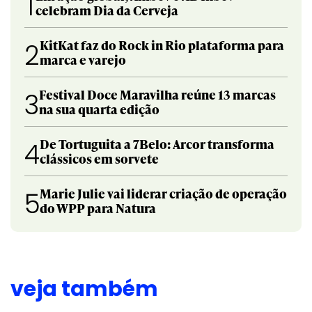
1
celebram Dia da Cerveja
KitKat faz do Rock in Rio plataforma para
2
marca e varejo
Festival Doce Maravilha reúne 13 marcas
3
na sua quarta edição
De Tortuguita a 7Belo: Arcor transforma
4
clássicos em sorvete
Marie Julie vai liderar criação de operação
5
do WPP para Natura
veja também