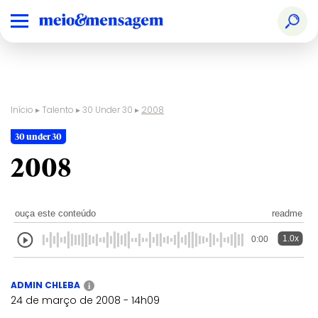
Início
▸
Talento
▸
30 Under 30
▸
2008
30 under 30
2008
ouça este conteúdo
readme
1.0x
0:00
ADMIN CHLEBA
i
24 de março de 2008 - 14h09