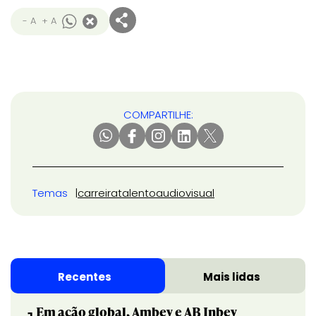
- A
+ A
COMPARTILHE:
Temas
carreira
talento
audiovisual
Recentes
Mais lidas
Em ação global, Ambev e AB Inbev