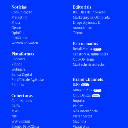
Notícias
Editoriais
Comunicação
100 Dias de Inovação
Marketing
Marketing na Olimpíada
Mídia
Drops Agências &
Gente
Anunciantes
Opinião
Talento
ProXXIma
Women To Watch
Patrocinados
Retail Media
Plataformas
Creators & Influencers
Podcasts
Out-Of-Home
Vídeos
Martechs & Adtechs
Webinars
Banca Digital
Brand Channels
Portfólio de Agências
IMO
Reports
Amazon Ads
Coberturas
OPL Digital
Cannes Lions
Impulso
SXSW
PicPay
MWC
Nós Inteligência
NRF
Vistar Media
WW Summit
Machina
Evento ProXXIma
Viasat Ads