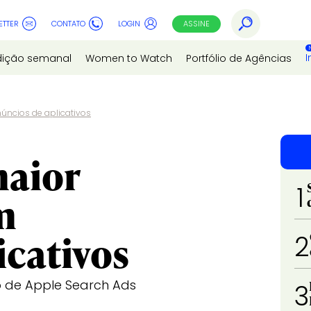
ETTER
CONTATO
LOGIN
ASSINE
I
dição semanal
Women to Watch
Portfólio de Agências
úncios de aplicativos
maior
1
m
icativos
2
 de Apple Search Ads
3