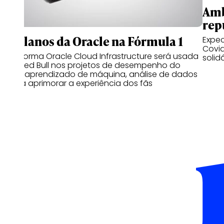
Amb
rep
Os planos da Oracle na Fórmula 1
Expec
Covid
Plataforma Oracle Cloud Infrastructure será usada
solid
pela Red Bull nos projetos de desempenho do
carro, aprendizado de máquina, análise de dados
e para aprimorar a experiência dos fãs