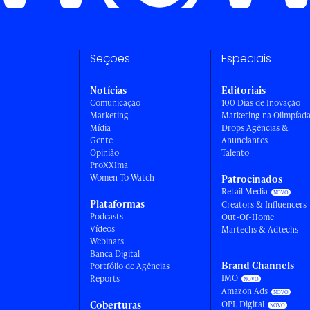
Seções
Especiais
Notícias
Editoriais
Comunicação
100 Dias de Inovação
Marketing
Marketing na Olimpíad
Mídia
Drops Agências &
Gente
Anunciantes
Opinião
Talento
ProXXIma
Women To Watch
Patrocinados
Retail Media
Plataformas
Creators & Influencers
Podcasts
Out-Of-Home
Vídeos
Martechs & Adtechs
Webinars
Banca Digital
Brand Channels
Portfólio de Agências
IMO
Reports
Amazon Ads
Coberturas
OPL Digital