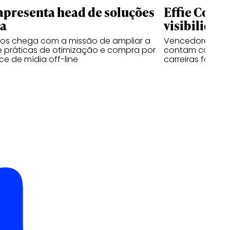
apresenta head de soluções
Effie Colle
ia
visibilidad
sos chega com a missão de ampliar a
Vencedores das 
 práticas de otimização e compra por
contam como o 
e de mídia off-line
carreiras fora d