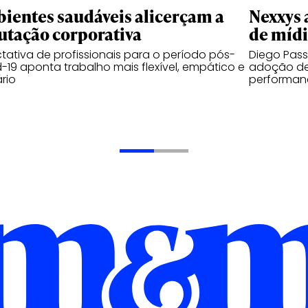
ientes saudáveis alicerçam a
Nexxys 
utação corporativa
de míd
tativa de profissionais para o período pós-
Diego Pas
-19 aponta trabalho mais flexível, empático e
adoção de
ário
performanc