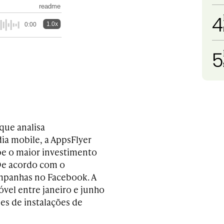
readme
4
1.0x
0:00
5
que analisa
a mobile, a AppsFlyer
be o maior investimento
 De acordo com o
campanhas no Facebook. A
vel entre janeiro e junho
es de instalações de