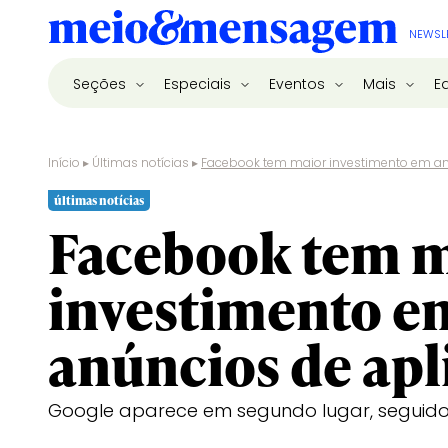
NEWSL
Seções
Especiais
Eventos
Mais
E
Início
▸
Últimas notícias
▸
Facebook tem maior investimento em an
últimas notícias
Facebook tem 
investimento e
anúncios de apl
Google aparece em segundo lugar, seguido