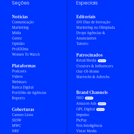
Seções
Especiais
Notícias
Editoriais
Comunicação
100 Dias de Inovação
Marketing
Marketing na Olimpíada
Mídia
Drops Agências &
Gente
Anunciantes
Opinião
Talento
ProXXIma
Women To Watch
Patrocinados
Retail Media
Plataformas
Creators & Influencers
Podcasts
Out-Of-Home
Vídeos
Martechs & Adtechs
Webinars
Banca Digital
Brand Channels
Portfólio de Agências
IMO
Reports
Amazon Ads
Coberturas
OPL Digital
Cannes Lions
Impulso
SXSW
PicPay
MWC
Nós Inteligência
NRF
Vistar Media