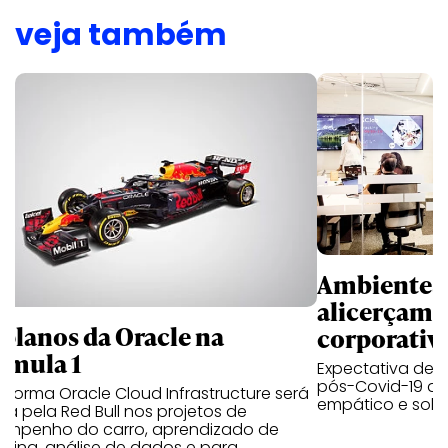
veja também
Ambientes 
alicerçam 
 planos da Oracle na
corporativ
rmula 1
Expectativa de p
pós-Covid-19 apo
aforma Oracle Cloud Infrastructure será
empático e solid
a pela Red Bull nos projetos de
empenho do carro, aprendizado de
uina, análise de dados e para