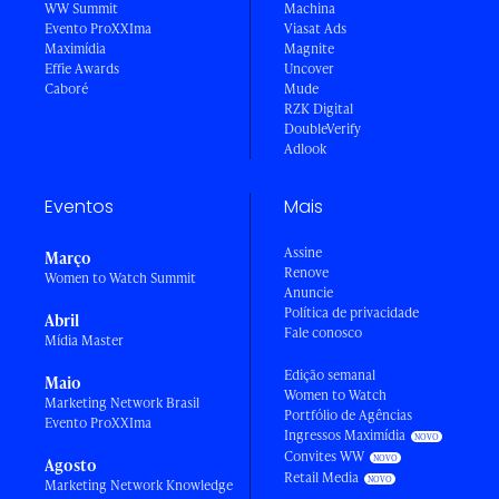
WW Summit
Machina
Evento ProXXIma
Viasat Ads
Maximídia
Magnite
Effie Awards
Uncover
Caboré
Mude
RZK Digital
DoubleVerify
Adlook
Eventos
Mais
Assine
Março
Renove
Women to Watch Summit
Anuncie
Política de privacidade
Abril
Fale conosco
Mídia Master
Edição semanal
Maio
Women to Watch
Marketing Network Brasil
Portfólio de Agências
Evento ProXXIma
Ingressos Maximídia
Convites WW
Agosto
Retail Media
Marketing Network Knowledge