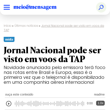
Início
▸
Últimas notícias
▸
Jornal Nacional pode ser visto em voos da
TAP
mídia
Jornal Nacional pode ser
visto em voos da TAP
Novidade anunciada pela emissora terá foco
nas rotas entre Brasil e Europa, essa é a
primeira vez que o telejornal é disponibilizado
em uma companhia aérea internacional
ouça este conteúdo
readme
1.0x
0:00