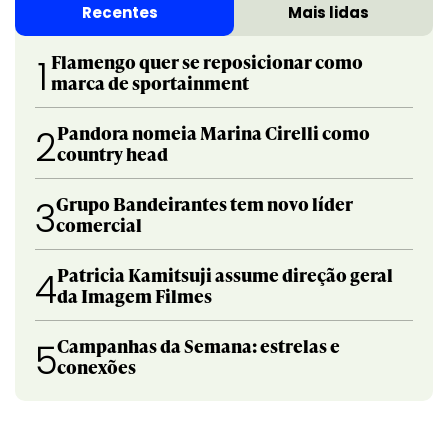
Recentes
Mais lidas
Flamengo quer se reposicionar como
1
marca de sportainment
Pandora nomeia Marina Cirelli como
2
country head
Grupo Bandeirantes tem novo líder
3
comercial
Patricia Kamitsuji assume direção geral
4
da Imagem Filmes
Campanhas da Semana: estrelas e
5
conexões