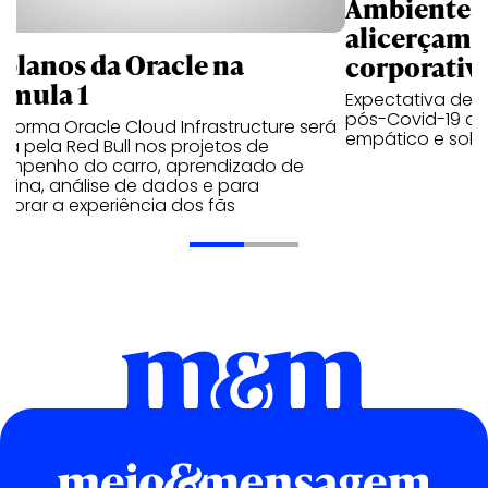
Ambientes 
alicerçam 
 planos da Oracle na
corporativ
rmula 1
Expectativa de p
pós-Covid-19 apo
aforma Oracle Cloud Infrastructure será
empático e solid
a pela Red Bull nos projetos de
empenho do carro, aprendizado de
uina, análise de dados e para
morar a experiência dos fãs