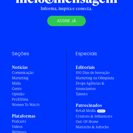
Informa, inspira e conecta.
ASSINE JÁ
Seções
Especiais
Notícias
Editoriais
Comunicação
100 Dias de Inovação
Marketing
Marketing na Olimpíada
Mídia
Drops Agências &
Gente
Anunciantes
Opinião
Talento
ProXXIma
Women To Watch
Patrocinados
Retail Media
Plataformas
Creators & Influencers
Podcasts
Out-Of-Home
Vídeos
Martechs & Adtechs
Webinars