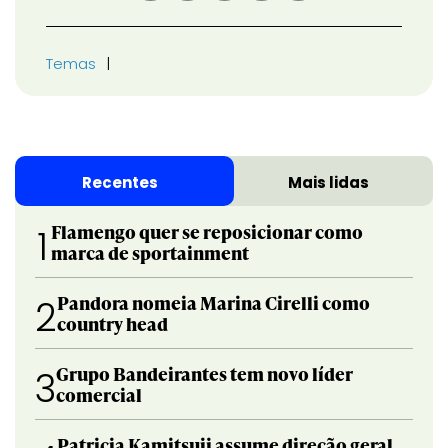
Temas
Recentes
Mais lidas
Flamengo quer se reposicionar como
1
marca de sportainment
Pandora nomeia Marina Cirelli como
2
country head
Grupo Bandeirantes tem novo líder
3
comercial
Patricia Kamitsuji assume direção geral