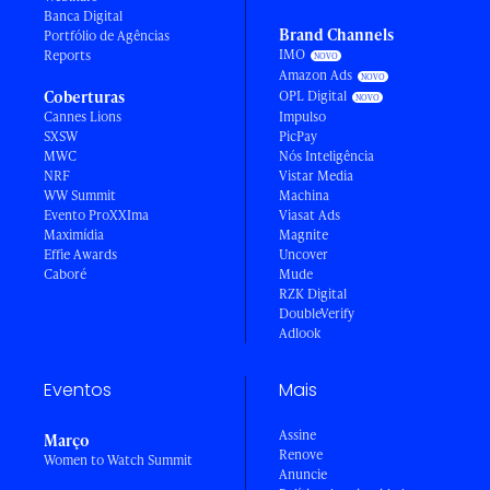
Banca Digital
Brand Channels
Portfólio de Agências
IMO
Reports
Amazon Ads
Coberturas
OPL Digital
Cannes Lions
Impulso
SXSW
PicPay
MWC
Nós Inteligência
NRF
Vistar Media
WW Summit
Machina
Evento ProXXIma
Viasat Ads
Maximídia
Magnite
Effie Awards
Uncover
Caboré
Mude
RZK Digital
DoubleVerify
Adlook
Eventos
Mais
Assine
Março
Renove
Women to Watch Summit
Anuncie