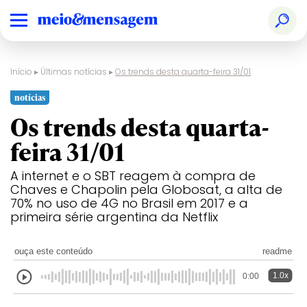
Início
▸
Últimas notícias
▸
Os trends desta quarta-feira 31/01
notícias
Os trends desta quarta-
feira 31/01
A internet e o SBT reagem à compra de
Chaves e Chapolin pela Globosat, a alta de
70% no uso de 4G no Brasil em 2017 e a
primeira série argentina da Netflix
ouça este conteúdo
readme
1.0x
0:00