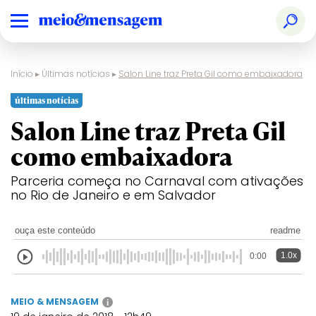
Início
▸
Últimas notícias
▸
Salon Line traz Preta Gil como embaixadora
últimas notícias
Salon Line traz Preta Gil
como embaixadora
Parceria começa no Carnaval com ativações
no Rio de Janeiro e em Salvador
ouça este conteúdo
readme
1.0x
0:00
MEIO & MENSAGEM
i