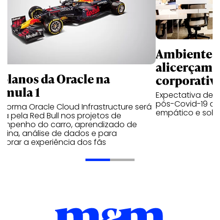
Ambientes 
alicerçam 
 planos da Oracle na
corporativ
rmula 1
Expectativa de p
pós-Covid-19 apo
aforma Oracle Cloud Infrastructure será
empático e solid
a pela Red Bull nos projetos de
empenho do carro, aprendizado de
uina, análise de dados e para
morar a experiência dos fãs