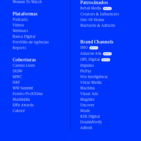
Women To Watch
Patrocinados
Retail Media
Plataformas
Creators & Influencers
Podcasts
Out-Of-Home
Vídeos
Martechs & Adtechs
Webinars
Banca Digital
Brand Channels
Portfólio de Agências
IMO
Reports
Amazon Ads
Coberturas
OPL Digital
Cannes Lions
Impulso
SXSW
PicPay
MWC
Nós Inteligência
NRF
Vistar Media
WW Summit
Machina
Evento ProXXIma
Viasat Ads
Maximídia
Magnite
Effie Awards
Uncover
Caboré
Mude
RZK Digital
DoubleVerify
Adlook