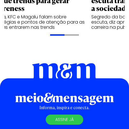
o de trends para gerar
escuta trar
ereness
a sociedad
va, KFC e Magalu falam sobre
Segredo da boa
ratégias e pontos de atenção para as
escuta, diz apr
cas entrarem nas trends
carreira na publ
Informa, inspira e conecta.
ASSINE JÁ