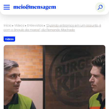
Início
▸
Vídeos
▸
Entrevistas
▸
“Quando entramos em um assunto, é
com o ângulo da marca”, diz Fernando Machado
vídeos