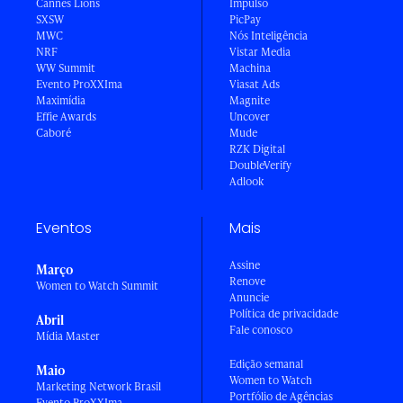
Cannes Lions
Impulso
SXSW
PicPay
MWC
Nós Inteligência
NRF
Vistar Media
WW Summit
Machina
Evento ProXXIma
Viasat Ads
Maximídia
Magnite
Effie Awards
Uncover
Caboré
Mude
RZK Digital
DoubleVerify
Adlook
Eventos
Mais
Assine
Março
Renove
Women to Watch Summit
Anuncie
Política de privacidade
Abril
Fale conosco
Mídia Master
Edição semanal
Maio
Women to Watch
Marketing Network Brasil
Portfólio de Agências
Evento ProXXIma