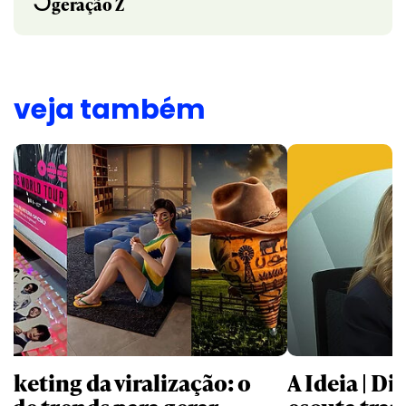
geração Z
veja também
rketing da viralização: o
A Ideia | D