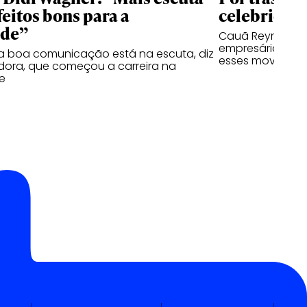
feitos bons para a
celebridad
ade”
Cauã Reymond re
empresário, já o
a boa comunicação está na escuta, diz
esses moviment
ora, que começou a carreira na
e