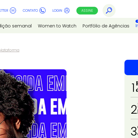
ETTER
CONTATO
LOGIN
ASSINE
I
dição semanal
Women to Watch
Portfólio de Agências
plataforma
1
2
3