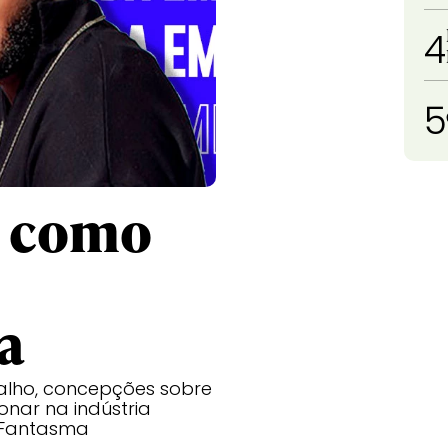
4
5
e como
a
balho, concepções sobre
onar na indústria
o Fantasma