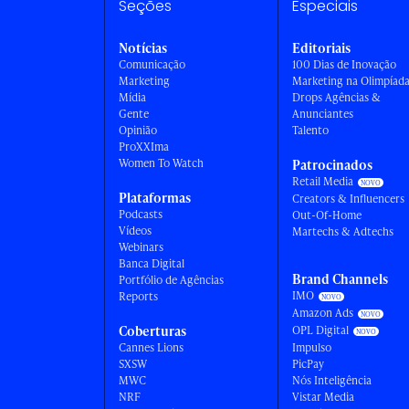
Seções
Especiais
Notícias
Editoriais
Comunicação
100 Dias de Inovação
Marketing
Marketing na Olimpíad
Mídia
Drops Agências &
Gente
Anunciantes
Opinião
Talento
ProXXIma
Women To Watch
Patrocinados
Retail Media
Plataformas
Creators & Influencers
Podcasts
Out-Of-Home
Vídeos
Martechs & Adtechs
Webinars
Banca Digital
Brand Channels
Portfólio de Agências
IMO
Reports
Amazon Ads
Coberturas
OPL Digital
Cannes Lions
Impulso
SXSW
PicPay
MWC
Nós Inteligência
NRF
Vistar Media