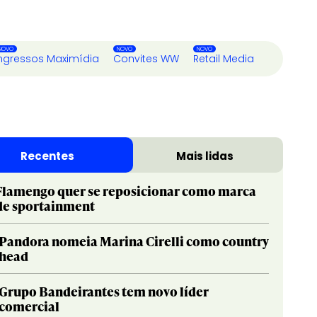
ngressos Maximídia
Convites WW
Retail Media
Recentes
Mais lidas
Flamengo quer se reposicionar como marca
de sportainment
Pandora nomeia Marina Cirelli como country
head
Grupo Bandeirantes tem novo líder
comercial