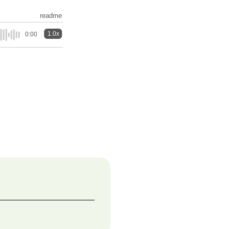
readme
1.0x
0:00