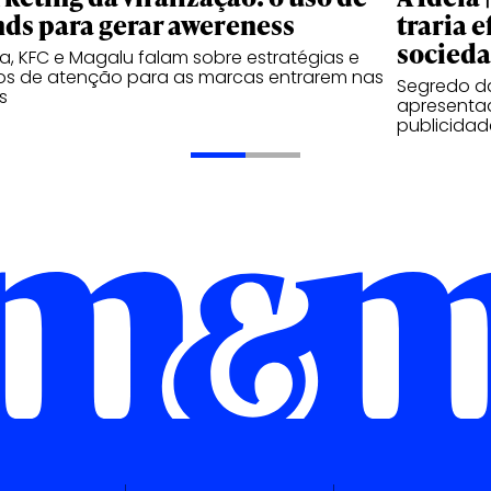
nds para gerar awereness
traria e
socied
, KFC e Magalu falam sobre estratégias e
os de atenção para as marcas entrarem nas
Segredo d
s
apresentad
publicidad