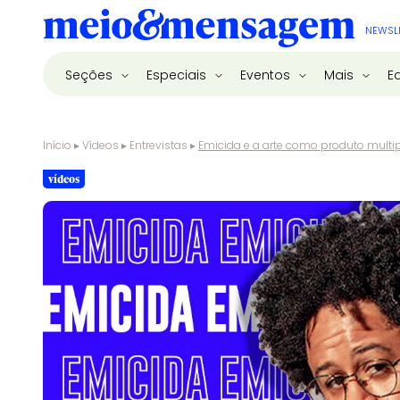
NEWSL
Seções
Especiais
Eventos
Mais
E
Início
▸
Vídeos
▸
Entrevistas
▸
Emicida e a arte como produto multi
vídeos