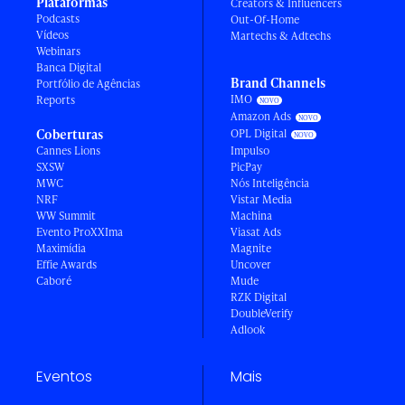
Plataformas
Creators & Influencers
Podcasts
Out-Of-Home
Vídeos
Martechs & Adtechs
Webinars
Banca Digital
Brand Channels
Portfólio de Agências
IMO
Reports
Amazon Ads
Coberturas
OPL Digital
Cannes Lions
Impulso
SXSW
PicPay
MWC
Nós Inteligência
NRF
Vistar Media
WW Summit
Machina
Evento ProXXIma
Viasat Ads
Maximídia
Magnite
Effie Awards
Uncover
Caboré
Mude
RZK Digital
DoubleVerify
Adlook
Eventos
Mais