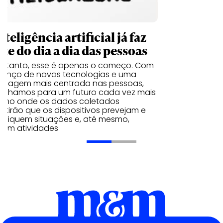
nteligência artificial já faz
te do dia a dia das pessoas
entanto, esse é apenas o começo. Com
vanço de novas tecnologias e uma
rdagem mais centrada nas pessoas,
inhamos para um futuro cada vez mais
ximo onde os dados coletados
itirão que os dispositivos prevejam e
tifiquem situações e, até mesmo,
iram atividades