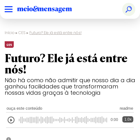
Início
▸
CES
▸
Futuro? Ele já está entre nós!
ces
Futuro? Ele já está entre
nós!
Não há como não admitir que nosso dia a dia
ganhou facilidades que transformaram
nossas vidas graças à tecnologia
ouça este conteúdo
readme
1.0x
0:00
i