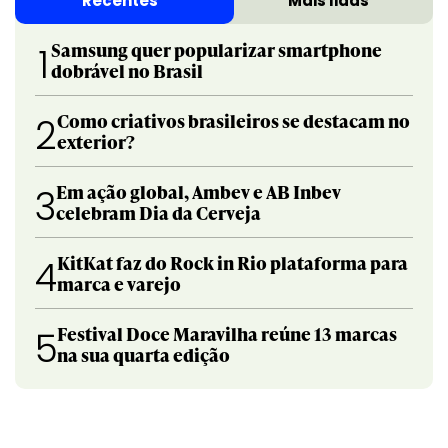
Recentes
Mais lidas
Samsung quer popularizar smartphone
1
dobrável no Brasil
Como criativos brasileiros se destacam no
2
exterior?
Em ação global, Ambev e AB Inbev
3
celebram Dia da Cerveja
KitKat faz do Rock in Rio plataforma para
4
marca e varejo
Festival Doce Maravilha reúne 13 marcas
5
na sua quarta edição