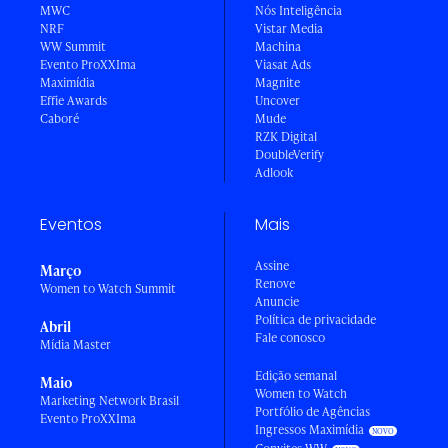
MWC
Nós Inteligência
NRF
Vistar Media
WW Summit
Machina
Evento ProXXIma
Viasat Ads
Maximídia
Magnite
Effie Awards
Uncover
Caboré
Mude
RZK Digital
DoubleVerify
Adlook
Eventos
Mais
Assine
Março
Renove
Women to Watch Summit
Anuncie
Política de privacidade
Abril
Fale conosco
Mídia Master
Edição semanal
Maio
Women to Watch
Marketing Network Brasil
Portfólio de Agências
Evento ProXXIma
Ingressos Maximídia