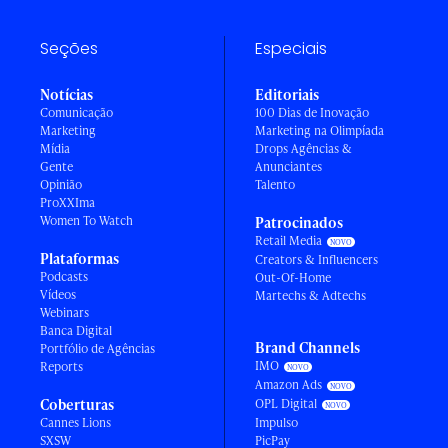
Seções
Especiais
Notícias
Editoriais
Comunicação
100 Dias de Inovação
Marketing
Marketing na Olimpíada
Mídia
Drops Agências &
Gente
Anunciantes
Opinião
Talento
ProXXIma
Women To Watch
Patrocinados
Retail Media
Plataformas
Creators & Influencers
Podcasts
Out-Of-Home
Vídeos
Martechs & Adtechs
Webinars
Banca Digital
Brand Channels
Portfólio de Agências
IMO
Reports
Amazon Ads
Coberturas
OPL Digital
Cannes Lions
Impulso
SXSW
PicPay