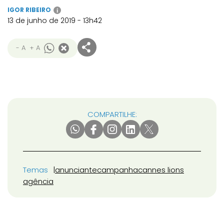
IGOR RIBEIRO
i
13 de junho de 2019 - 13h42
- A
+ A
COMPARTILHE:
Temas
anunciante
campanha
cannes lions
agência