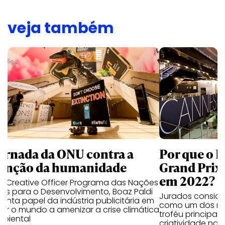
veja também
jornada da ONU contra a
Por que o 
tinção da humanidade
Grand Prix
em 2022?
ef Creative Officer Programa das Nações
as para o Desenvolvimento, Boaz Paldi
Jurados consider
nta papel da indústria publicitária em
como um dos mo
ar o mundo a amenizar a crise climática
troféu principal
mbiental
criatividade nac