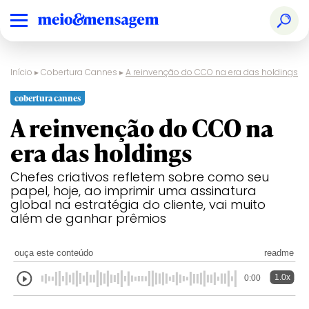
Início
▸
Cobertura Cannes
▸
A reinvenção do CCO na era das holdings
cobertura cannes
A reinvenção do CCO na
era das holdings
Chefes criativos refletem sobre como seu
papel, hoje, ao imprimir uma assinatura
global na estratégia do cliente, vai muito
além de ganhar prêmios
ouça este conteúdo
readme
1.0x
0:00