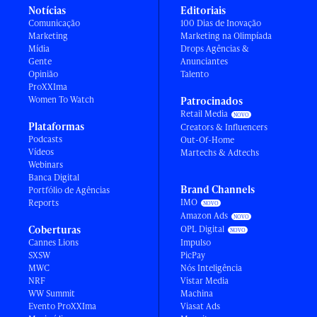
Notícias
Editoriais
Comunicação
100 Dias de Inovação
Marketing
Marketing na Olimpíada
Mídia
Drops Agências &
Gente
Anunciantes
Opinião
Talento
ProXXIma
Women To Watch
Patrocinados
Retail Media
Plataformas
Creators & Influencers
Podcasts
Out-Of-Home
Vídeos
Martechs & Adtechs
Webinars
Banca Digital
Brand Channels
Portfólio de Agências
IMO
Reports
Amazon Ads
Coberturas
OPL Digital
Cannes Lions
Impulso
SXSW
PicPay
MWC
Nós Inteligência
NRF
Vistar Media
WW Summit
Machina
Evento ProXXIma
Viasat Ads