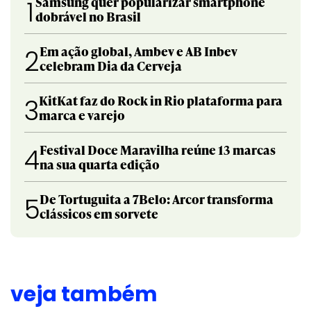
Samsung quer popularizar smartphone
1
dobrável no Brasil
Em ação global, Ambev e AB Inbev
2
celebram Dia da Cerveja
KitKat faz do Rock in Rio plataforma para
3
marca e varejo
Festival Doce Maravilha reúne 13 marcas
4
na sua quarta edição
De Tortuguita a 7Belo: Arcor transforma
5
clássicos em sorvete
veja também