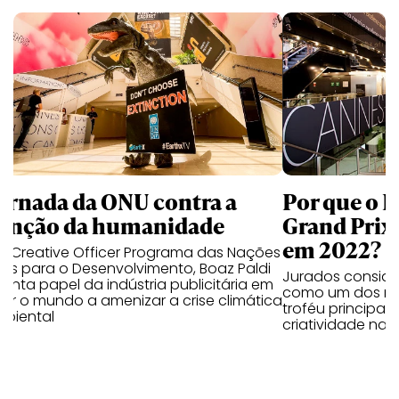
jornada da ONU contra a
Por que o 
tinção da humanidade
Grand Prix
em 2022?
ef Creative Officer Programa das Nações
as para o Desenvolvimento, Boaz Paldi
Jurados consider
nta papel da indústria publicitária em
como um dos mo
ar o mundo a amenizar a crise climática
troféu principal
mbiental
criatividade nac