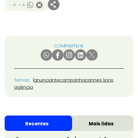
- A
+ A
COMPARTILHE:
Temas
anunciante
campanha
cannes lions
agência
Recentes
Mais lidas