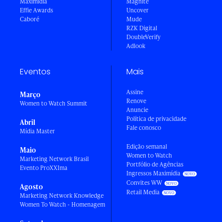
Maximídia
Magnite
Effie Awards
Uncover
Caboré
Mude
RZK Digital
DoubleVerify
Adlook
Eventos
Mais
Assine
Março
Renove
Women to Watch Summit
Anuncie
Política de privacidade
Abril
Fale conosco
Mídia Master
Edição semanal
Maio
Women to Watch
Marketing Network Brasil
Portfólio de Agências
Evento ProXXIma
Ingressos Maximídia
Convites WW
Agosto
Retail Media
Marketing Network Knowledge
Women To Watch - Homenagem