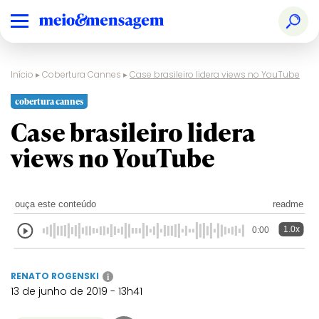
Início
▸
Cobertura Cannes
▸
Case brasileiro lidera views no YouTube
cobertura cannes
Case brasileiro lidera
views no YouTube
ouça este conteúdo
readme
1.0x
0:00
RENATO ROGENSKI
i
13 de junho de 2019 - 13h41