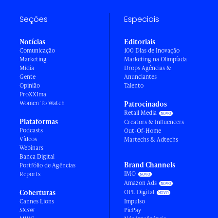
Seções
Especiais
Notícias
Editoriais
Comunicação
100 Dias de Inovação
Marketing
Marketing na Olimpíada
Mídia
Drops Agências &
Gente
Anunciantes
Opinião
Talento
ProXXIma
Women To Watch
Patrocinados
Retail Media
Plataformas
Creators & Influencers
Podcasts
Out-Of-Home
Vídeos
Martechs & Adtechs
Webinars
Banca Digital
Brand Channels
Portfólio de Agências
IMO
Reports
Amazon Ads
Coberturas
OPL Digital
Cannes Lions
Impulso
SXSW
PicPay