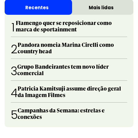
Recentes
Mais lidas
Flamengo quer se reposicionar como
1
marca de sportainment
Pandora nomeia Marina Cirelli como
2
country head
Grupo Bandeirantes tem novo líder
3
comercial
Patricia Kamitsuji assume direção geral
4
da Imagem Filmes
Campanhas da Semana: estrelas e
5
conexões