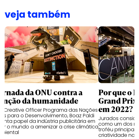
veja também
jornada da ONU contra a
Por que o 
tinção da humanidade
Grand Prix
em 2022?
ef Creative Officer Programa das Nações
as para o Desenvolvimento, Boaz Paldi
Jurados consider
nta papel da indústria publicitária em
como um dos mo
ar o mundo a amenizar a crise climática
troféu principal
mbiental
criatividade nac