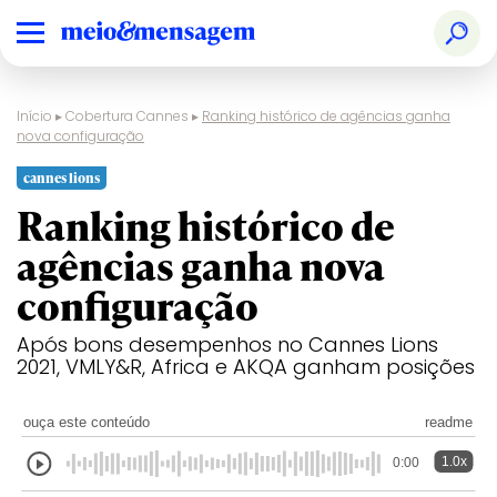
Início
▸
Cobertura Cannes
▸
Ranking histórico de agências ganha
nova configuração
cannes lions
Ranking histórico de
agências ganha nova
configuração
Após bons desempenhos no Cannes Lions
2021, VMLY&R, Africa e AKQA ganham posições
ouça este conteúdo
readme
1.0x
0:00