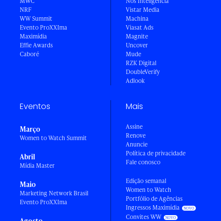
MWC
Nós Inteligência
NRF
Vistar Media
WW Summit
Machina
Evento ProXXIma
Viasat Ads
Maximídia
Magnite
Effie Awards
Uncover
Caboré
Mude
RZK Digital
DoubleVerify
Adlook
Eventos
Mais
Assine
Março
Renove
Women to Watch Summit
Anuncie
Política de privacidade
Abril
Fale conosco
Mídia Master
Edição semanal
Maio
Women to Watch
Marketing Network Brasil
Portfólio de Agências
Evento ProXXIma
Ingressos Maximídia
Convites WW
Agosto