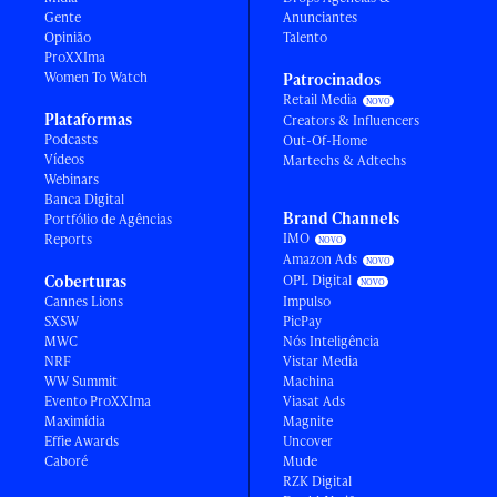
Gente
Anunciantes
Opinião
Talento
ProXXIma
Women To Watch
Patrocinados
Retail Media
Plataformas
Creators & Influencers
Podcasts
Out-Of-Home
Vídeos
Martechs & Adtechs
Webinars
Banca Digital
Brand Channels
Portfólio de Agências
IMO
Reports
Amazon Ads
Coberturas
OPL Digital
Cannes Lions
Impulso
SXSW
PicPay
MWC
Nós Inteligência
NRF
Vistar Media
WW Summit
Machina
Evento ProXXIma
Viasat Ads
Maximídia
Magnite
Effie Awards
Uncover
Caboré
Mude
RZK Digital