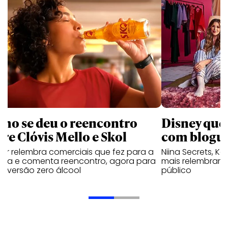
mo se deu o reencontro
Disney que
tre Clóvis Mello e Skol
com bloguei
tor relembra comerciais que fez para a
Niina Secrets, Kar
veja e comenta reencontro, agora para
mais relembram 
ar versão zero álcool
público