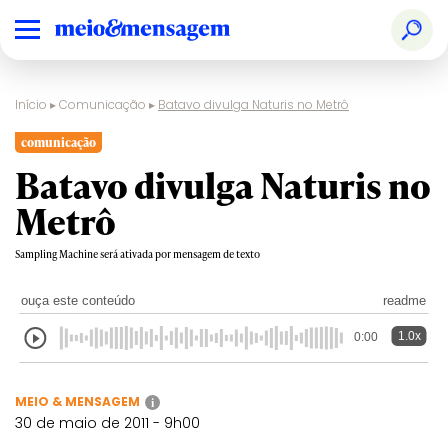
Início
▸
Comunicação
▸
Batavo divulga Naturis no Metrô
comunicação
Batavo divulga Naturis no
Metrô
Sampling Machine será ativada por mensagem de texto
ouça este conteúdo
readme
1.0x
0:00
MEIO & MENSAGEM
i
30 de maio de 2011 - 9h00