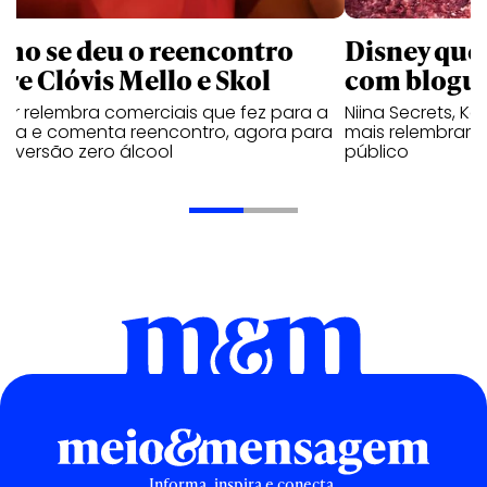
mo se deu o reencontro
Disney que
tre Clóvis Mello e Skol
com bloguei
tor relembra comerciais que fez para a
Niina Secrets, Kar
veja e comenta reencontro, agora para
mais relembram 
ar versão zero álcool
público
Informa, inspira e conecta.