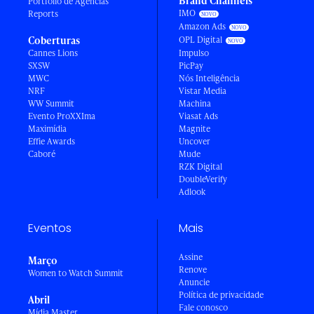
Brand Channels
Portfólio de Agências
IMO
Reports
Amazon Ads
Coberturas
OPL Digital
Cannes Lions
Impulso
SXSW
PicPay
MWC
Nós Inteligência
NRF
Vistar Media
WW Summit
Machina
Evento ProXXIma
Viasat Ads
Maximídia
Magnite
Effie Awards
Uncover
Caboré
Mude
RZK Digital
DoubleVerify
Adlook
Eventos
Mais
Assine
Março
Renove
Women to Watch Summit
Anuncie
Política de privacidade
Abril
Fale conosco
Mídia Master