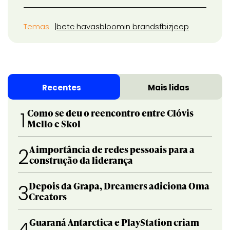
Temas
betc havas
bloomin brands
fbiz
jeep
Recentes
Mais lidas
Como se deu o reencontro entre Clóvis
1
Mello e Skol
A importância de redes pessoais para a
2
construção da liderança
Depois da Grapa, Dreamers adiciona Oma
3
Creators
Guaraná Antarctica e PlayStation criam