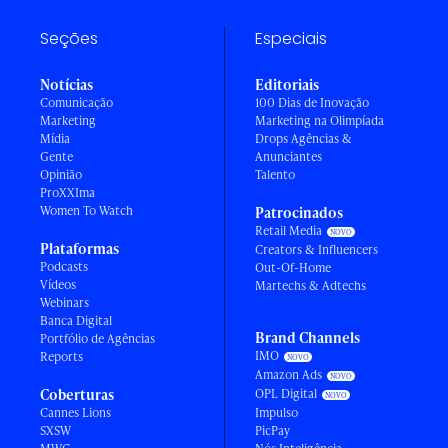
Seções
Especiais
Notícias
Editoriais
Comunicação
100 Dias de Inovação
Marketing
Marketing na Olimpíada
Mídia
Drops Agências &
Gente
Anunciantes
Opinião
Talento
ProXXIma
Women To Watch
Patrocinados
Retail Media
Plataformas
Creators & Influencers
Podcasts
Out-Of-Home
Vídeos
Martechs & Adtechs
Webinars
Banca Digital
Brand Channels
Portfólio de Agências
IMO
Reports
Amazon Ads
Coberturas
OPL Digital
Cannes Lions
Impulso
SXSW
PicPay