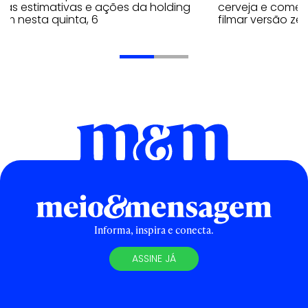
 as estimativas e ações da holding
cerveja e comen
em nesta quinta, 6
filmar versão zer
Informa, inspira e conecta.
ASSINE JÁ