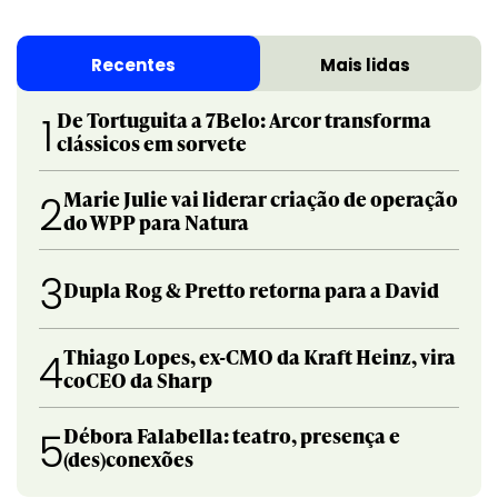
Recentes
Mais lidas
De Tortuguita a 7Belo: Arcor transforma
1
clássicos em sorvete
Marie Julie vai liderar criação de operação
2
do WPP para Natura
3
Dupla Rog & Pretto retorna para a David
Thiago Lopes, ex-CMO da Kraft Heinz, vira
4
coCEO da Sharp
Débora Falabella: teatro, presença e
5
(des)conexões