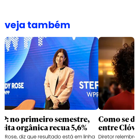
veja também
P: no primeiro semestre,
Como se de
ceita orgânica recua 5,6%
entre Clóvi
y Rose, diz que resultado está em linha
Diretor relembra