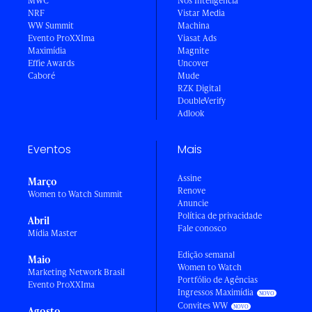
MWC
Nós Inteligência
NRF
Vistar Media
WW Summit
Machina
Evento ProXXIma
Viasat Ads
Maximídia
Magnite
Effie Awards
Uncover
Caboré
Mude
RZK Digital
DoubleVerify
Adlook
Eventos
Mais
Assine
Março
Renove
Women to Watch Summit
Anuncie
Política de privacidade
Abril
Fale conosco
Mídia Master
Edição semanal
Maio
Women to Watch
Marketing Network Brasil
Portfólio de Agências
Evento ProXXIma
Ingressos Maximídia
Convites WW
Agosto