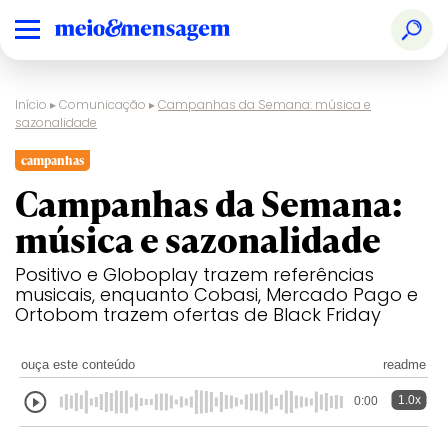
Início
▸
Comunicação
▸
Campanhas da Semana: música e
sazonalidade
campanhas
Campanhas da Semana:
música e sazonalidade
Positivo e Globoplay trazem referências
musicais, enquanto Cobasi, Mercado Pago e
Ortobom trazem ofertas de Black Friday
ouça este conteúdo
readme
1.0x
0:00